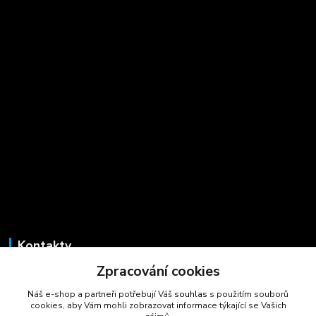
Kontakty
Zpracování cookies
Marcela Šmídová
+420 723 725 881
Náš e-shop a partneři potřebují Váš
souhlas
s použitím souborů
(Po-Pá, 8-16 hod.)
cookies, aby Vám mohli zobrazovat informace týkající se Vašich