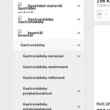
156 K
129 Kč
b
Spotřební materiál
Gastronádoby
Inventář
Gastronádoby
Gastronádoby nerezové
Gastronádoby smaltované
Gastronádoby teflonové
Gastronádoby
polykarbonátové
Rošt GN
Gastronádoby
polypropylenové