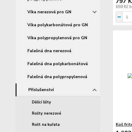
797 K
659 Kč
b
Víka nerezová pro GN
Víka polykarbonátová pro GN
Víka polypropylenová pro GN
Falešná dna nerezová
Falešná dna polykarbonátová
Falešná dna polypropylenová
Příslušenství
Dělící lišty
Rošty nerezové
Koš frit
Rošt na kuřata