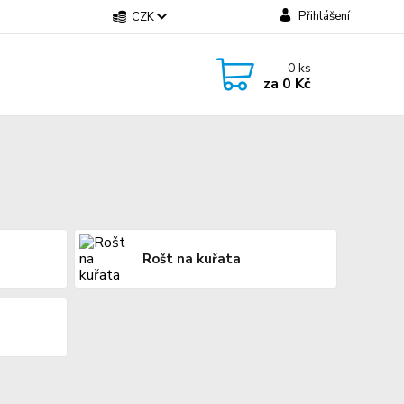
Přihlášení
CZK
0
ks
za
0 Kč
Rošt na kuřata