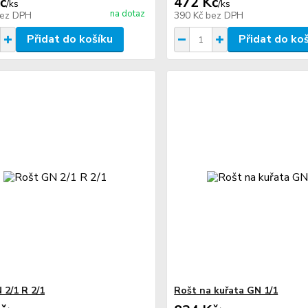
č
472 Kč
/
ks
/
ks
na dotaz
ez DPH
390 Kč
bez DPH
Přidat do košíku
Přidat do ko
 2/1 R 2/1
Rošt na kuřata GN 1/1