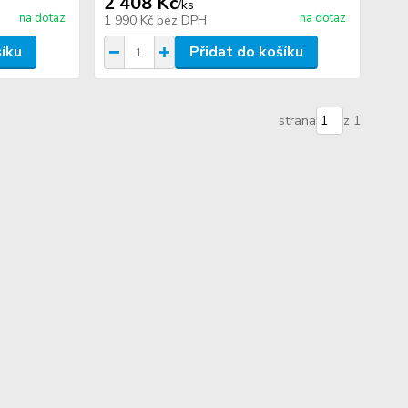
2 408 Kč
/
ks
na dotaz
na dotaz
1 990 Kč
bez DPH
šíku
Přidat do košíku
strana
z 1