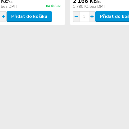
 Kč
2 166 Kč
/
ks
/
ks
na dotaz
č
bez DPH
1 790 Kč
bez DPH
Přidat do košíku
Přidat do ko