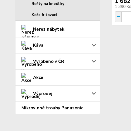
1 682
Rošty na knedlíky
1 390 K
Koše fritovací
Nerez nábytek
Káva
Vyrobeno v ČR
Akce
Výprodej
Mikrovlnné trouby Panasonic