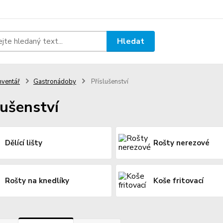
Hledat
nventář
Gastronádoby
Příslušenství
lušenství
Dělící lišty
Rošty nerezové
Rošty na knedlíky
Koše fritovací