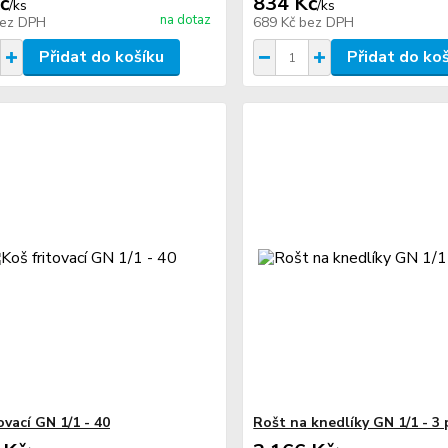
č
834 Kč
/
ks
/
ks
na dotaz
ez DPH
689 Kč
bez DPH
Přidat do košíku
Přidat do ko
ovací GN 1/1 - 40
Rošt na knedlíky GN 1/1 - 3 