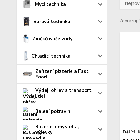
Nejnově
Mycí technika
Zobrazuji 
Barová technika
Změkčovače vody
Chladicí technika
Zařízení pizzerie a Fast
Food
Výdej, ohřev a transport
jídel
Balení potravin
Baterie, umyvadla,
výlevky
Dělící l