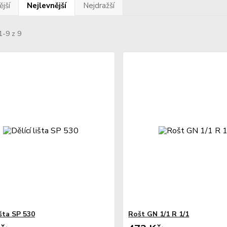
jší
Nejlevnější
Nejdražší
1-9 z 9
išta SP 530
Rošt GN 1/1 R 1/1