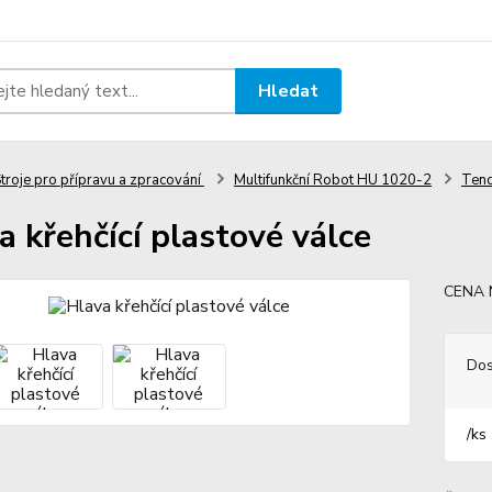
Hledat
troje pro přípravu a zpracování
Multifunkční Robot HU 1020-2
Tend
a křehčící plastové válce
CENA
Dos
/
ks