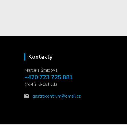
Kontakty
Marcela Šmídová
+420 723 725 881
(Po-Pá, 8-16 hod.)
gastrocentrum@email.cz