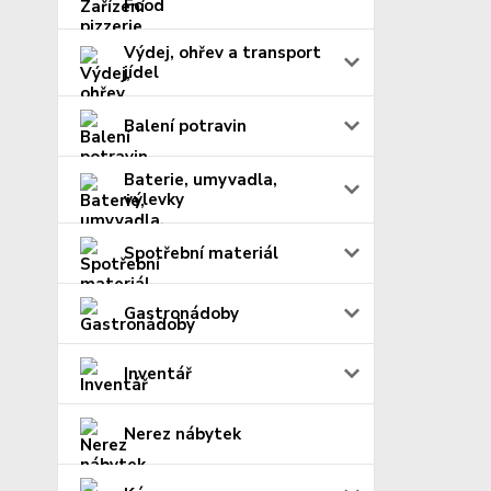
Food
Výdej, ohřev a transport
jídel
Balení potravin
Baterie, umyvadla,
výlevky
Spotřební materiál
Gastronádoby
Inventář
Nerez nábytek