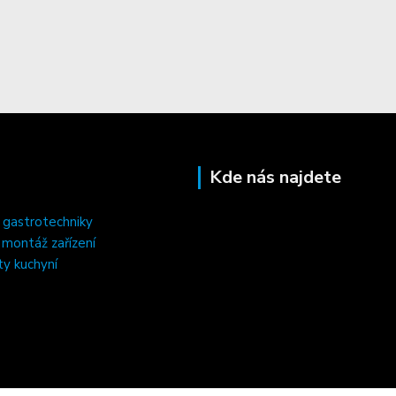
Kde nás najdete
 gastrotechniky
, montáž zařízení
ty kuchyní