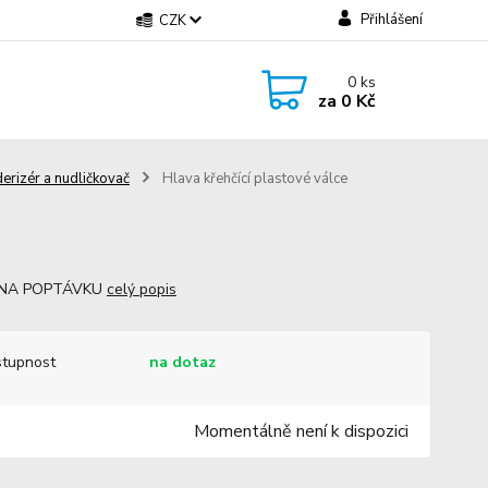
Přihlášení
CZK
0
ks
za
0 Kč
erizér a nudličkovač
Hlava křehčící plastové válce
 NA POPTÁVKU
celý popis
tupnost
na dotaz
Momentálně není k dispozici