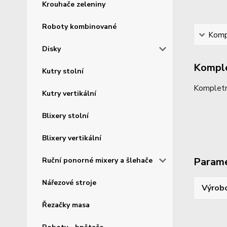
Krouhače zeleniny
Roboty kombinované
Kompl
Disky
Komple
Kutry stolní
Kompletn
Kutry vertikální
Blixery stolní
Blixery vertikální
Param
Ruční ponorné mixery a šlehače
Nářezové stroje
Výrob
Řezačky masa