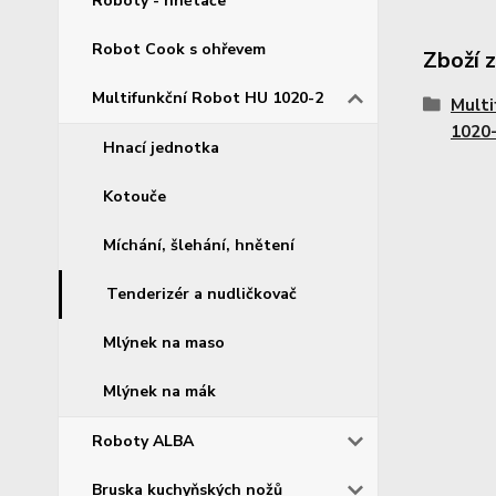
Roboty - hnětače
Robot Cook s ohřevem
Zboží 
Multifunkční Robot HU 1020-2
Multi
1020
Hnací jednotka
Kotouče
Míchání, šlehání, hnětení
Tenderizér a nudličkovač
Mlýnek na maso
Mlýnek na mák
Roboty ALBA
Bruska kuchyňských nožů