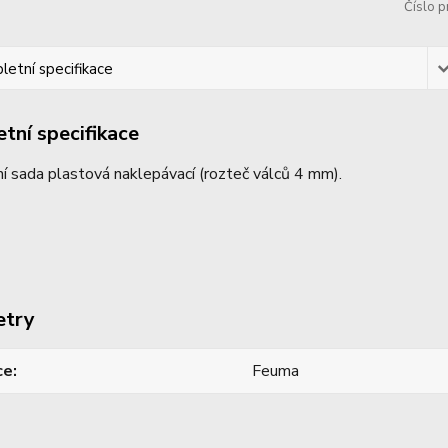
Číslo p
etní specifikace
tní specifikace
í sada plastová naklepávací (rozteč válců 4 mm).
etry
ce
Feuma