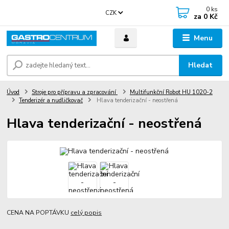
0
ks
CZK
za
0 Kč
Menu
Hledat
Úvod
Stroje pro přípravu a zpracování
Multifunkční Robot HU 1020-2
Tenderizér a nudličkovač
Hlava tenderizační - neostřená
Hlava tenderizační - neostřená
CENA NA POPTÁVKU
celý popis