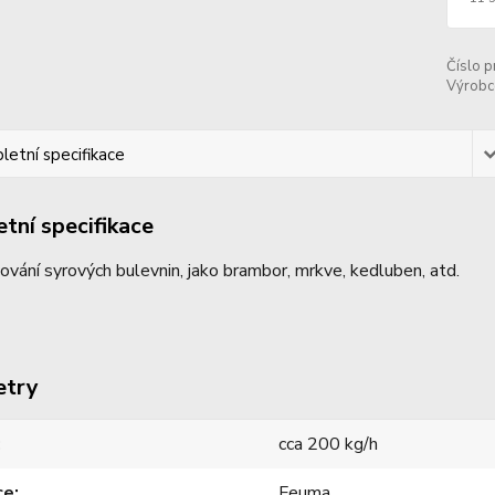
Číslo p
Výrobc
etní specifikace
tní specifikace
ování syrových bulevnin, jako brambor, mrkve, kedluben, atd.
etry
cca 200 kg/h
ce
Feuma