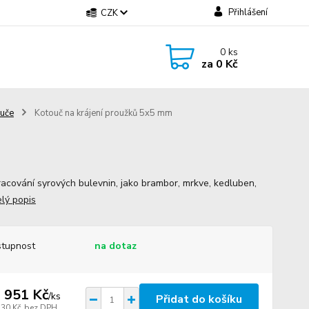
Přihlášení
CZK
0
ks
za
0 Kč
uče
Kotouč na krájení proužků 5x5 mm
racování syrových bulevnin, jako brambor, mrkve, kedluben,
elý popis
tupnost
na dotaz
 951 Kč
/
ks
Přidat do košíku
530 Kč
bez DPH