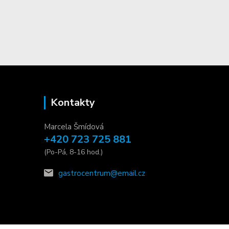
Kontakty
Marcela Šmídová
+420 723 725 881
(Po-Pá, 8-16 hod.)
gastrocentrum@email.cz