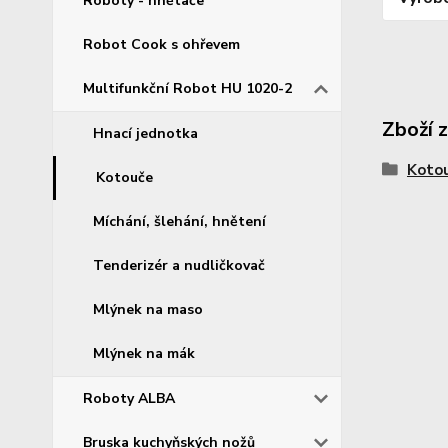
Roboty - hnětače
Robot Cook s ohřevem
Multifunkční Robot HU 1020-2
Zboží 
Hnací jednotka
Koto
Kotouče
Míchání, šlehání, hnětení
Tenderizér a nudličkovač
Mlýnek na maso
Mlýnek na mák
Roboty ALBA
Bruska kuchyňských nožů