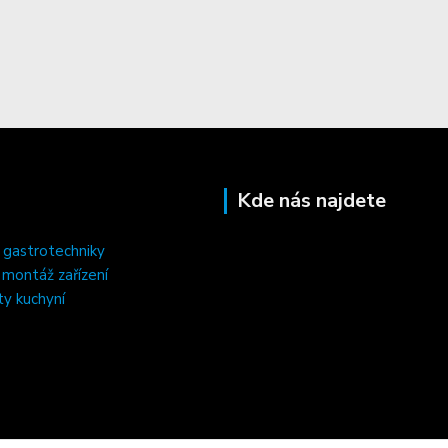
Kde nás najdete
 gastrotechniky
, montáž zařízení
ty kuchyní