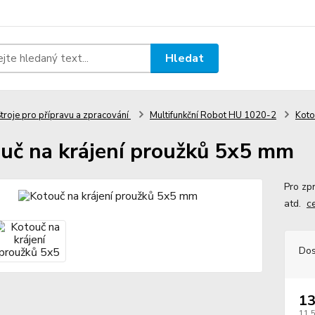
Hledat
troje pro přípravu a zpracování
Multifunkční Robot HU 1020-2
Koto
uč na krájení proužků 5x5 mm
Pro zp
atd.
c
Dos
13
11 