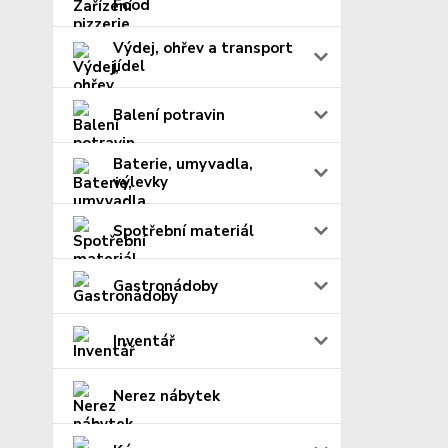
Food
Výdej, ohřev a transport
jídel
Balení potravin
Baterie, umyvadla,
výlevky
Spotřební materiál
Gastronádoby
Inventář
Nerez nábytek