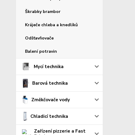
Škrabky brambor
Kráječe chleba a knedlíků
Odšťavňovače
Balení potravin
Mycí technika
Barová technika
Změkčovače vody
Chladicí technika
Zařízení pizzerie a Fast