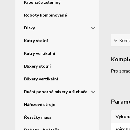
Krouhače zeleniny
Roboty kombinované
Disky
Kompl
Kutry stolní
Kutry vertikální
Komple
Blixery stolní
Pro zprac
Blixery vertikální
Ruční ponorné mixery a šlehače
Param
Nářezové stroje
Výkon
Řezačky masa
Výrob