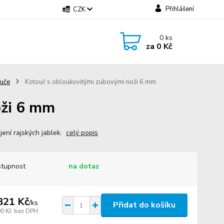
Přihlášení
CZK
0
ks
za
0 Kč
uče
Kotouč s obloukovitými zubovými noži 6 mm
oži 6 mm
jení rajských jablek.
celý popis
tupnost
na dotaz
821 Kč
/
ks
Přidat do košíku
90 Kč
bez DPH