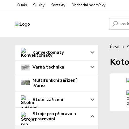
O nás
Služby
Kontakty
Obchodní podmínky
Úvod
S
Konvektomaty
Koto
Varná technika
Multifunkční zařízení
iVario
Stolní zařízení
Stroje pro přípravu a
zpracování