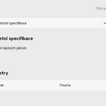
Číslo p
etní specifikace
tní specifikace
ní rajských jablek.
etry
ce
Feuma