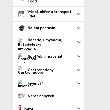
Food
Výdej, ohřev a transport
jídel
Balení potravin
Baterie, umyvadla,
výlevky
Spotřební materiál
Gastronádoby
Inventář
Nerez nábytek
Káva