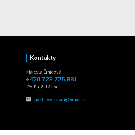
Kontakty
Marcela Šmídová
+420 723 725 881
(Po-Pá, 8-16 hod.)
gastrocentrum@email.cz