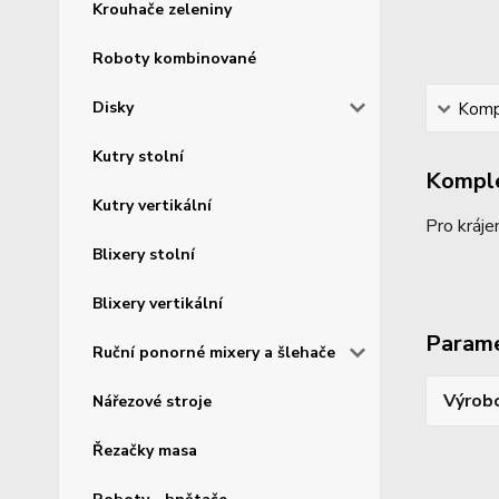
Krouhače zeleniny
Roboty kombinované
Disky
Kompl
Kutry stolní
Komple
Kutry vertikální
Pro kráje
Blixery stolní
Blixery vertikální
Param
Ruční ponorné mixery a šlehače
Výrob
Nářezové stroje
Řezačky masa