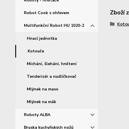
Roboty - hnětače
Zboží 
Robot Cook s ohřevem
Koto
Multifunkční Robot HU 1020-2
Hnací jednotka
Kotouče
Míchání, šlehání, hnětení
Tenderizér a nudličkovač
Mlýnek na maso
Mlýnek na mák
Roboty ALBA
Bruska kuchyňských nožů