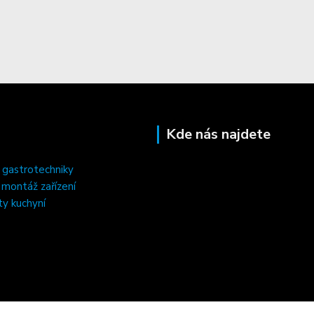
Kde nás najdete
 gastrotechniky
, montáž zařízení
ty kuchyní