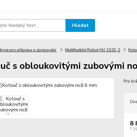
Hledat
troje pro přípravu a zpracování
Multifunkční Robot HU 1020-2
Koto
uč s obloukovitými zubovými n
Pro krá
Dos
8 
7 2