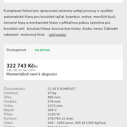
Komplexní řešení pro zpracování zeleniny uvítají provozy s využitím
automatické hlavy pro krouhání rajčat, brambor, mrkve, menších kusů
červené řepy a mechanické hlavy s přítlačnou pákou zejména pro
krouhání zelí. krouhací hlava: kovová kryt motor. bloku: nerez Základní
vybavení: motorový blok ...
celý popis
Dostupnost
na dotaz
322 743 Kč
/
ks
266 730 Kč
bez DPH
Momentálně není k dispozici
Číslo produktu:
CL 55 E KOMPLET
Hmotnost:
27 kg
Šířka:
865 mm
Hloubka:
378 mm
Výška:
1272 mm
Napětí:
400 V
Příkon:
1100 W
Rychlost:
375/750 ot./min.
Výkon:
100 - 1000 porcí, 400 až 1200 kg/hod.