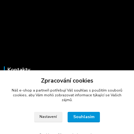
Kontakty
Zpracování cookies
Marcela Šmídová
+420 723 725 881
Náš e-shop a partneři potřebují Váš
souhlas
s použitím souborů
(Po-Pá, 8-16 hod.)
cookies, aby Vám mohli zobrazovat informace týkající se Vašich
zájmů.
gastrocentrum@email.cz
Souhlasím
Nastavení