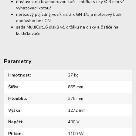
nástavec na bramborovou kaši - mřížka s oky Ø 3 mm vč.
vyhazovací kotouč
nerezový pojízdný vozík na 2 x GN 1/1 a motorový blok,
dodáváno bez GN
sada MultiCut16 disků vč. držáku na disky a čističe na
kostičkovače
Parametry
Hmotnost
27 kg
Šířka
865 mm
Hloubka
378 mm
Výška
1272 mm
Napětí
400 V
Příkon
1100 W