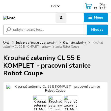
0
ks
CZK
za
0 Kč
Menu
Hledat
Úvod
Stroje pro přípravu a zpracování
Krouhače zeleniny
Krouhač
zeleniny CL 55 E KOMPLET - pracovní stanice Robot Coupe
Krouhač zeleniny CL 55 E
KOMPLET - pracovní stanice
Robot Coupe