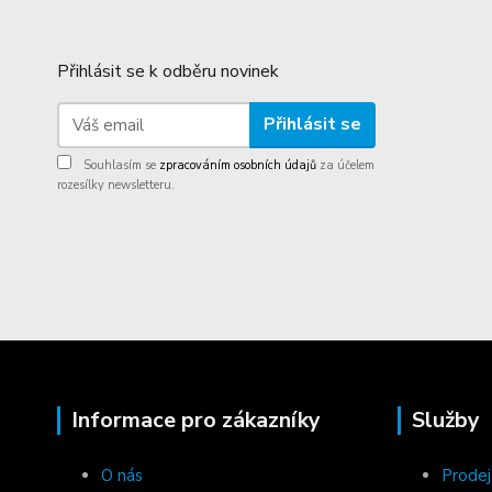
Přihlásit se k odběru novinek
Přihlásit se
Souhlasím se
zpracováním osobních údajů
za účelem
rozesílky newsletteru.
Informace pro zákazníky
Služby
O nás
Prodej