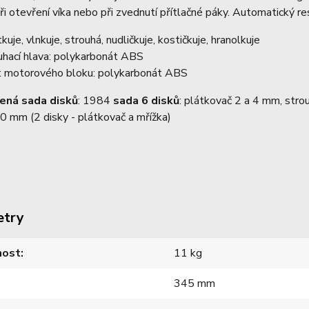
při otevření víka nebo při zvednutí přítlačné páky. Automatický re
kuje, vlnkuje, strouhá, nudličkuje, kostičkuje, hranolkuje
uhací hlava: polykarbonát ABS
t motorového bloku: polykarbonát ABS
ená sada disků
: 1984
sada 6 disků
: plátkovač 2 a 4 mm, str
 mm (2 disky - plátkovač a mřížka)
etry
ost
11 kg
345 mm