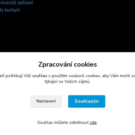
, montáž zařízení
ty kuchyní
Zpracování cookies
eři potřebují Váš
souhlas
s použitím souborů cookies, aby Vám mohli z
týkající se Vašich zájmů.
Souhlasím
Nastavení
Souhlas můžete odmítnout
zde
.