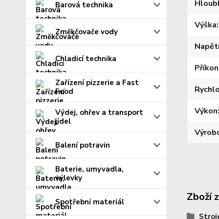
Hloub
Barová technika
Výška
Změkčovače vody
Napět
Chladicí technika
Příkon
Zařízení pizzerie a Fast
Rychl
Food
Výkon
Výdej, ohřev a transport
jídel
Výrob
Balení potravin
Baterie, umyvadla,
výlevky
Zboží 
Spotřební materiál
Stroj