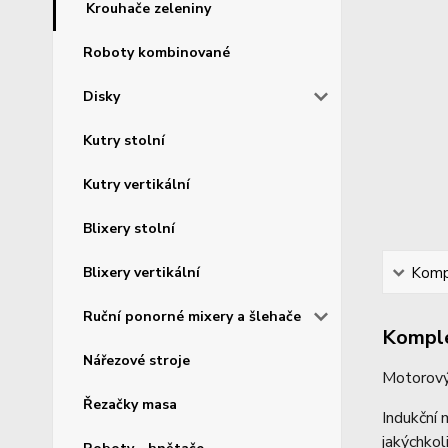
Krouhače zeleniny
Roboty kombinované
Disky
Kutry stolní
Kutry vertikální
Blixery stolní
Blixery vertikální
Kompl
Ruční ponorné mixery a šlehače
Komple
Nářezové stroje
Motorový
Řezačky masa
Indukční 
jakýchkol