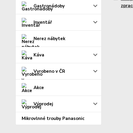
zprac
Gastronádoby
Inventář
Nerez nábytek
Káva
Vyrobeno v ČR
Akce
Výprodej
Mikrovlnné trouby Panasonic