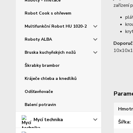
Roboty - hnětače
zařízení 
Robot Cook s ohřevem
plát
kro
Multifunkční Robot HU 1020-2
kry
Roboty ALBA
Doporuč
10x10x10
Bruska kuchyňských nožů
Škrabky brambor
Kráječe chleba a knedlíků
Odšťavňovače
Param
Balení potravin
Hmotn
Mycí technika
Šířka