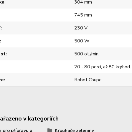
ka
304 mm
745 mm
í
230 V
500 W
ost
500 ot./min.
20 - 80 porcí, až 80 kg/hod.
ce
Robot Coupe
zařazeno v kategoriích
e pro přípravu a
Krouhače zeleniny