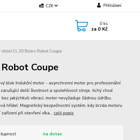
Přihlášení
CZK
0
ks
za
0 Kč
 stolní CL 30 Bistro Robot Coupe
o Robot Coupe
vý blok Indukční motor - asynchronní motor pro profesionální
, zaručující delší životnost a spolehlivost stroje, tichý chod
 bez jakýchkoli vibrací, motor nevyžaduje žádnou údržbu.
vá hřídel. Magnetický bezpečnostní systém, kdy brzda motoru
 zařízení při otevření víka...
celý popis
tupnost
na dotaz