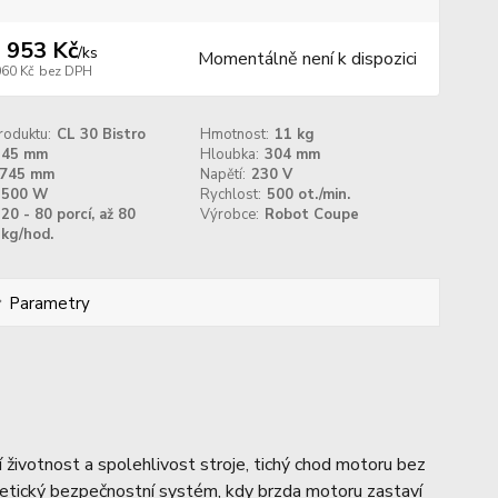
 953 Kč
/
ks
Momentálně není k dispozici
060 Kč
bez DPH
roduktu:
CL 30 Bistro
Hmotnost:
11 kg
345 mm
Hloubka:
304 mm
745 mm
Napětí:
230 V
500 W
Rychlost:
500 ot./min.
20 - 80 porcí, až 80
Výrobce:
Robot Coupe
kg/hod.
Parametry
ší životnost a spolehlivost stroje, tichý chod motoru bez
gnetický bezpečnostní systém, kdy brzda motoru zastaví