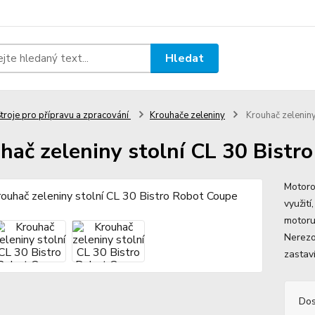
Hledat
troje pro přípravu a zpracování
Krouhače zeleniny
Krouhač zeleniny
hač zeleniny stolní CL 30 Bistr
Motoro
využití
motoru
Nerezo
zastaví
Dos