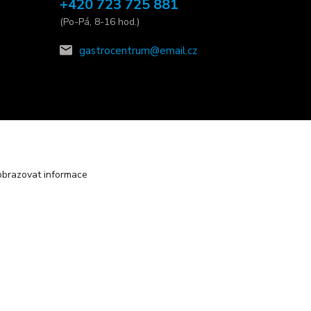
+420 723 725 881
(Po-Pá, 8-16 hod.)
gastrocentrum@email.cz
obrazovat informace