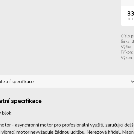
33
28 
Číslo p
Šířka:
Výška:
Příkon:
Výkon:
etní specifikace
tní specifikace
 blok
motor - asynchronní motor pro profesionální využití, zaručující del
i vibrací, motor nevyžaduje žádnou údržbu. Nerezová hřídel. Ma