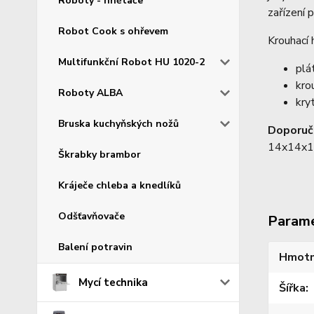
Roboty - hnětače
zařízení 
Robot Cook s ohřevem
Krouhací 
Multifunkční Robot HU 1020-2
plát
kro
Roboty ALBA
kry
Bruska kuchyňských nožů
Doporuč
14x14x14
Škrabky brambor
Kráječe chleba a knedlíků
Odšťavňovače
Param
Balení potravin
Hmotn
Mycí technika
Šířka