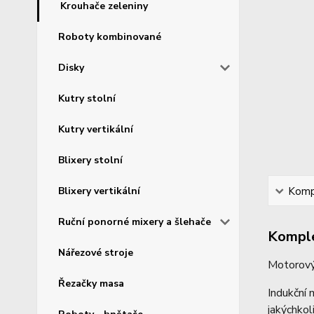
Krouhače zeleniny
Roboty kombinované
Disky
Kutry stolní
Kutry vertikální
Blixery stolní
Blixery vertikální
Kompl
Ruční ponorné mixery a šlehače
Komple
Nářezové stroje
Motorový
Řezačky masa
Indukční 
jakýchkol