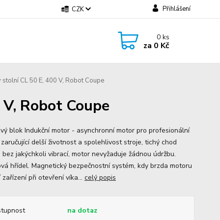
Přihlášení
CZK
0
ks
za
0 Kč
 stolní CL 50 E, 400 V, Robot Coupe
0 V, Robot Coupe
vý blok Indukční motor - asynchronní motor pro profesionální
, zaručující delší životnost a spolehlivost stroje, tichý chod
 bez jakýchkoli vibrací, motor nevyžaduje žádnou údržbu.
vá hřídel. Magnetický bezpečnostní systém, kdy brzda motoru
 zařízení při otevření víka...
celý popis
tupnost
na dotaz