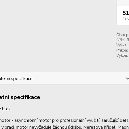
51
42 
Číslo p
Šířka:
Výška:
Příkon:
Výkon:
etní specifikace
tní specifikace
 blok
motor - asynchronní motor pro profesionální využití, zaručující del
i vibrací, motor nevyžaduje žádnou údržbu. Nerezová hřídel. Ma