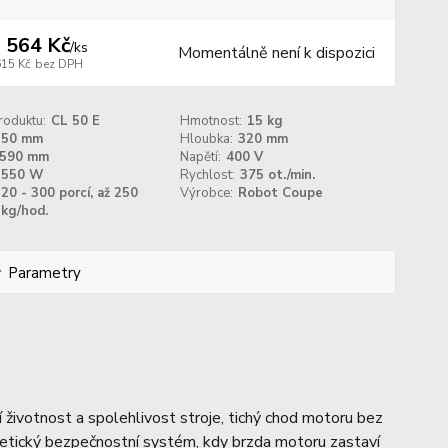
 564 Kč
/
ks
Momentálně není k dispozici
615 Kč
bez DPH
roduktu:
CL 50 E
Hmotnost:
15 kg
350 mm
Hloubka:
320 mm
590 mm
Napětí:
400 V
550 W
Rychlost:
375 ot./min.
20 - 300 porcí, až 250
Výrobce:
Robot Coupe
kg/hod.
Parametry
ší životnost a spolehlivost stroje, tichý chod motoru bez
gnetický bezpečnostní systém, kdy brzda motoru zastaví