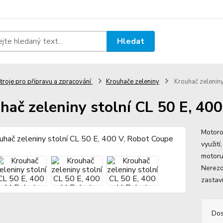
Hledat
troje pro přípravu a zpracování
Krouhače zeleniny
Krouhač zeleniny
hač zeleniny stolní CL 50 E, 40
Motoro
využití
motoru
Nerezo
zastaví
Dos