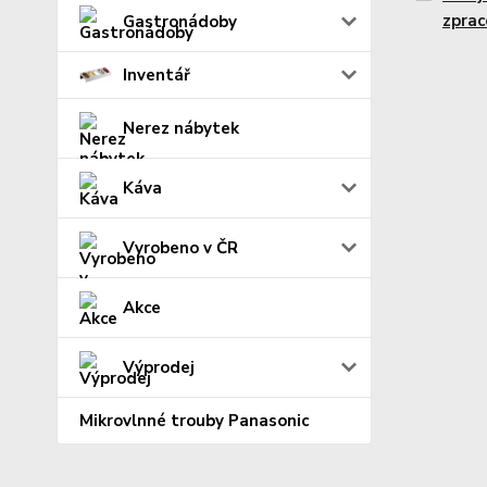
zprac
Gastronádoby
Inventář
Nerez nábytek
Káva
Vyrobeno v ČR
Akce
Výprodej
Mikrovlnné trouby Panasonic