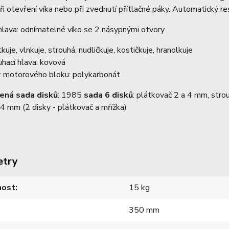
při otevření víka nebo při zvednutí přítlačné páky. Automatický re
hlava: odnímatelné víko se 2 násypnými otvory
kuje, vlnkuje, strouhá, nudličkuje, kostičkuje, hranolkuje
uhací hlava: kovová
t motorového bloku: polykarbonát
ená sada disků
: 1985
sada 6 disků
: plátkovač 2 a 4 mm, str
 mm (2 disky - plátkovač a mřížka)
etry
ost
15 kg
350 mm