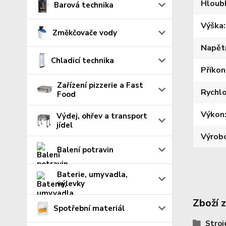
Hloub
Barová technika
Výška
Změkčovače vody
Napět
Chladicí technika
Příkon
Zařízení pizzerie a Fast
Rychl
Food
Výkon
Výdej, ohřev a transport
jídel
Výrob
Balení potravin
Baterie, umyvadla,
výlevky
Zboží 
Spotřební materiál
Stroj