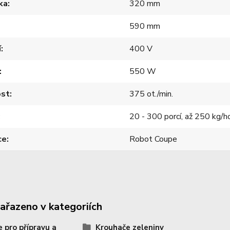
ka
320 mm
590 mm
í
400 V
550 W
ost
375 ot./min.
20 - 300 porcí, až 250 kg/h
ce
Robot Coupe
zařazeno v kategoriích
e pro přípravu a
Krouhače zeleniny