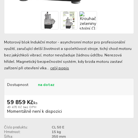
Motorový blok Indukční motor - asynchronní motor pro profesionální
využití, zaručující delší životnost a spolehlivost stroje, tichý chod motoru
bez jakýchkoli vibrací, motor nevyžaduje žádnou údržbu. Nerezová
hřídel. Magnetický bezpečnostní systém, kdy brzda motoru zastaví
zařízení při otevření víka...
celý popis
Dostupnost
na dotaz
59 859 Kč
/
ks
49 470 Kč
bez DPH
Momentálně není k dispozici
Číslo produktu:
CL 50 E
Hmotnost:
15 kg
Šířka:
350 mm