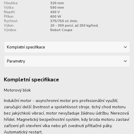
Hloubka:
320 mm
Výška:
590 mm
Napětí:
400 V
Příkon:
600 W
Rychlost:
375/750 ot./min.
Výkon:
20 - 300 porcí, až 250 kg/hod.
Výrobce:
Robot Coupe
Kompletní specifikace
Parametry
Kompletní specifikace
Motorový blok
Indukční motor - asynchronní motor pro profesionální využití,
zaručující delší životnost a spolehlivost stroje, tichý chod motoru
bez jakýchkoli vibrací, motor nevyžaduje žádnou údržbu. Nerezová
hřídel. Magnetický bezpečnostní systém, kdy brzda motoru zastaví
zařízení při otevření víka nebo při zvednutí přítlačné páky.
Automatický restart.