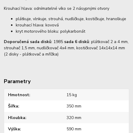
Krouhací hlava: odnímatelné víko se 2 násypnými otvory
plátkuje, vlnkuje, strouhá, nudličkuje, kostičkuje, hranolkuje
krouhací hlava: kovová
kryt motorového bloku: polykarbonát
Doporučená sada disků
: 1985
sada 6 disků
: plátkovač 2 a 4 mm,
strouhač 1,5 mm, nudličkovač 4x4 mm, kostičkovač 14x14x14 mm
(2 disky - plátkovač a mřížka)
Parametry
Hmotnost
15 kg
Šířka
350 mm
Hloubka
320 mm
Výška
590 mm