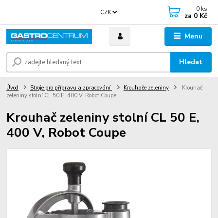
0
ks
CZK
za
0 Kč
Menu
Hledat
Úvod
Stroje pro přípravu a zpracování
Krouhače zeleniny
Krouhač
zeleniny stolní CL 50 E, 400 V, Robot Coupe
Krouhač zeleniny stolní CL 50 E,
400 V, Robot Coupe