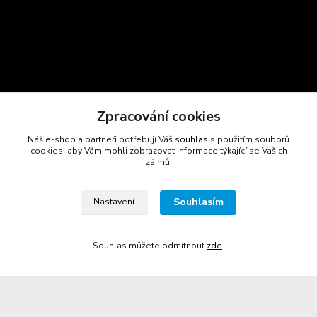
Zpracování cookies
Náš e-shop a partneři potřebují Váš
souhlas
s použitím souborů
cookies, aby Vám mohli zobrazovat informace týkající se Vašich
zájmů.
Kontakty
Souhlasím
Nastavení
Marcela Šmídová
+420 723 725 881
Souhlas můžete odmítnout
zde
.
(Po-Pá, 8-16 hod.)
gastrocentrum@email.cz