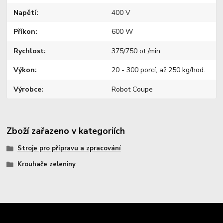
Napětí
400 V
Příkon
600 W
Rychlost
375/750 ot./min.
Výkon
20 - 300 porcí, až 250 kg/hod.
Výrobce
Robot Coupe
Zboží zařazeno v kategoriích
Stroje pro přípravu a zpracování
Krouhače zeleniny