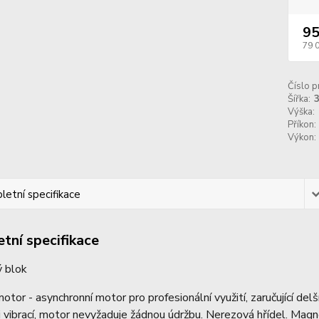
95
79 
Číslo p
Šířka:
Výška:
Příkon:
Výkon:
etní specifikace
tní specifikace
ý blok
motor - asynchronní motor pro profesionální využití, zaručující del
i vibrací, motor nevyžaduje žádnou údržbu. Nerezová hřídel. Ma