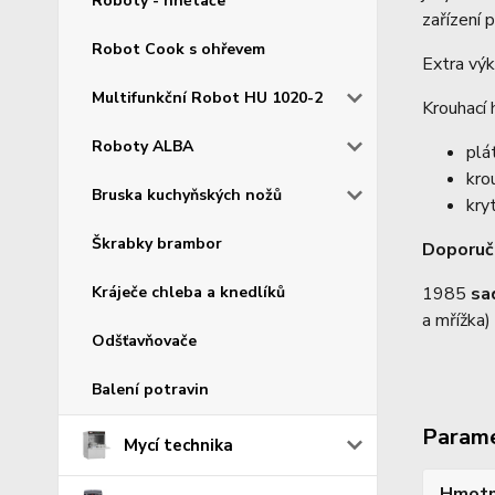
Roboty - hnětače
zařízení 
Robot Cook s ohřevem
Extra výk
Multifunkční Robot HU 1020-2
Krouhací 
Roboty ALBA
plá
kro
Bruska kuchyňských nožů
kry
Škrabky brambor
Doporuč
Kráječe chleba a knedlíků
1985
sa
a mřížka)
Odšťavňovače
Balení potravin
Param
Mycí technika
Hmotn