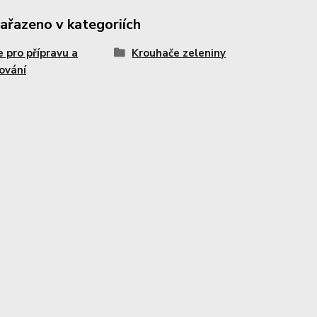
zařazeno v kategoriích
e pro přípravu a
Krouhače zeleniny
ování