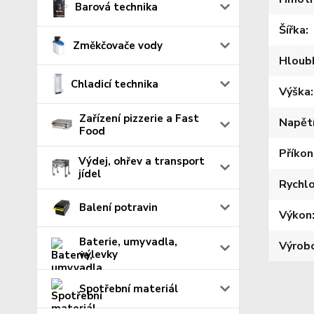
Barová technika
Šířka
Změkčovače vody
Hloub
Chladicí technika
Výška
Zařízení pizzerie a Fast
Napět
Food
Příkon
Výdej, ohřev a transport
jídel
Rychl
Balení potravin
Výkon
Baterie, umyvadla,
Výrob
výlevky
Spotřební materiál