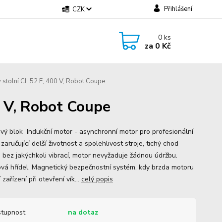
Přihlášení
CZK
0
ks
za
0 Kč
 stolní CL 52 E, 400 V, Robot Coupe
0 V, Robot Coupe
vý blok Indukční motor - asynchronní motor pro profesionální
, zaručující delší životnost a spolehlivost stroje, tichý chod
 bez jakýchkoli vibrací, motor nevyžaduje žádnou údržbu.
vá hřídel. Magnetický bezpečnostní systém, kdy brzda motoru
 zařízení při otevření vík...
celý popis
tupnost
na dotaz