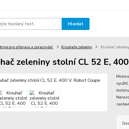
Hledat
troje pro přípravu a zpracování
Krouhače zeleniny
Krouhač zeleniny
hač zeleniny stolní CL 52 E, 40
Motoro
využití
motoru
Nerezo
zastaví
Dos