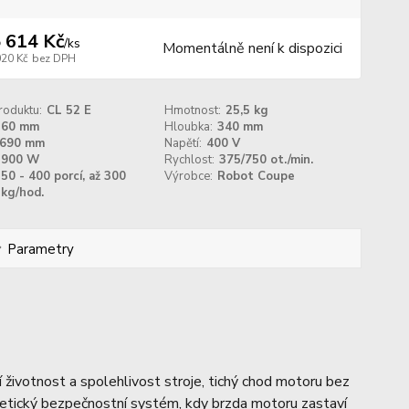
 614 Kč
/
ks
Momentálně není k dispozici
020 Kč
bez DPH
roduktu:
CL 52 E
Hmotnost:
25,5 kg
360 mm
Hloubka:
340 mm
690 mm
Napětí:
400 V
900 W
Rychlost:
375/750 ot./min.
50 - 400 porcí, až 300
Výrobce:
Robot Coupe
kg/hod.
Parametry
ší životnost a spolehlivost stroje, tichý chod motoru bez
gnetický bezpečnostní systém, kdy brzda motoru zastaví