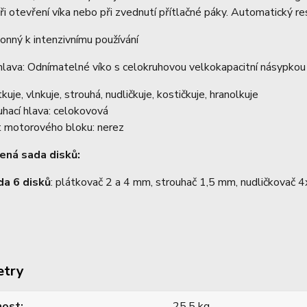
při otevření víka nebo při zvednutí přítlačné páky. Automatický re
onný k intenzivnímu používání
hlava: Odnímatelné víko s celokruhovou velkokapacitní násypko
tkuje, vlnkuje, strouhá, nudličkuje, kostičkuje, hranolkuje
uhací hlava: celokovová
t motorového bloku: nerez
ená sada disků:
da 6 disků
: plátkovač 2 a 4 mm, strouhač 1,5 mm, nudličkovač
etry
ost
25,5 kg