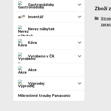
Gastronádoby
Zboží 
Inventář
Stroj
zprac
Nerez nábytek
Káva
Vyrobeno v ČR
Akce
Výprodej
Mikrovlnné trouby Panasonic