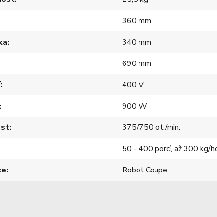
360 mm
ka
340 mm
690 mm
í
400 V
900 W
ost
375/750 ot./min.
50 - 400 porcí, až 300 kg/h
ce
Robot Coupe