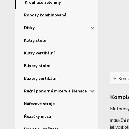
Krouhače zeleniny
Roboty kombinované
Disky
Kutry stolní
Kutry vertikální
Blixery stolní
Blixery vertikální
Kompl
Ruční ponorné mixery a šlehače
Komple
Nářezové stroje
Motorov
Řezačky masa
Indukční 
jakýchkol