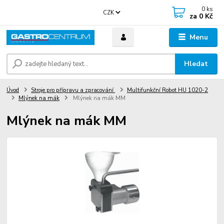
0
ks
CZK
za
0 Kč
Menu
Hledat
Úvod
Stroje pro přípravu a zpracování
Multifunkční Robot HU 1020-2
Mlýnek na mák
Mlýnek na mák MM
Mlýnek na mák MM