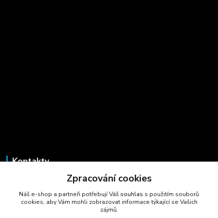
Kontakty
Zpracování cookies
Marcela Šmídová
+420 723 725 881
Náš e-shop a partneři potřebují Váš
souhlas
s použitím souborů
(Po-Pá, 8-16 hod.)
cookies, aby Vám mohli zobrazovat informace týkající se Vašich
zájmů.