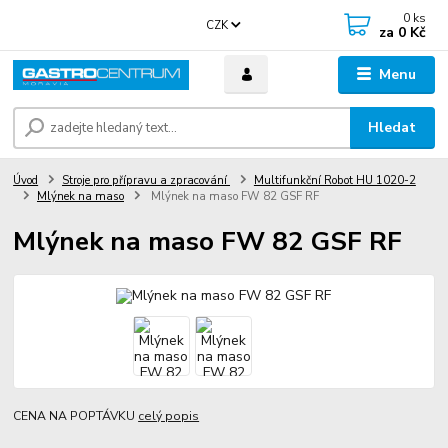
0
ks
CZK
za
0 Kč
Menu
Hledat
Úvod
Stroje pro přípravu a zpracování
Multifunkční Robot HU 1020-2
Mlýnek na maso
Mlýnek na maso FW 82 GSF RF
Mlýnek na maso FW 82 GSF RF
CENA NA POPTÁVKU
celý popis