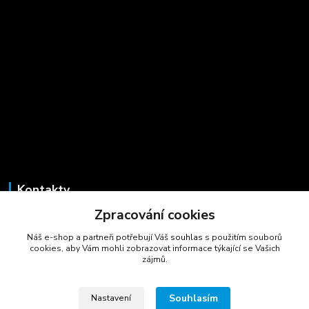
Kontakty
Zpracování cookies
Marcela Šmídová
+420 723 725 881
Náš e-shop a partneři potřebují Váš
souhlas
s použitím souborů
(Po-Pá, 8-16 hod.)
cookies, aby Vám mohli zobrazovat informace týkající se Vašich
zájmů.
gastrocentrum@email.cz
Souhlasím
Nastavení