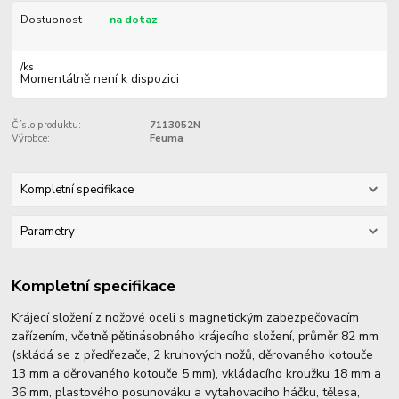
Dostupnost
na dotaz
/
ks
Momentálně není k dispozici
Číslo produktu:
7113052N
Výrobce:
Feuma
Kompletní specifikace
Parametry
Kompletní specifikace
Krájecí složení z nožové oceli s magnetickým zabezpečovacím
zařízením, včetně pětinásobného krájecího složení, průměr 82 mm
(skládá se z předřezače, 2 kruhových nožů, děrovaného kotouče
13 mm a děrovaného kotouče 5 mm), vkládacího kroužku 18 mm a
36 mm, plastového posunováku a vytahovacího háčku, tělesa,