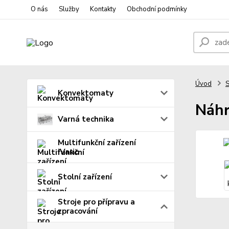
O nás
Služby
Kontakty
Obchodní podmínky
Úvod
S
Konvektomaty
Náhr
Varná technika
Multifunkční zařízení
iVario
Stolní zařízení
Stroje pro přípravu a
zpracování