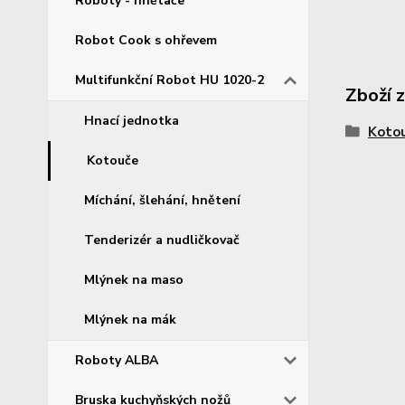
Roboty - hnětače
Robot Cook s ohřevem
Multifunkční Robot HU 1020-2
Zboží 
Hnací jednotka
Koto
Kotouče
Míchání, šlehání, hnětení
Tenderizér a nudličkovač
Mlýnek na maso
Mlýnek na mák
Roboty ALBA
Bruska kuchyňských nožů