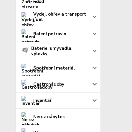
Food
Výdej, ohřev a transport
jídel
Balení potravin
Baterie, umyvadla,
výlevky
Spotřební materiál
Gastronádoby
Inventář
Nerez nábytek