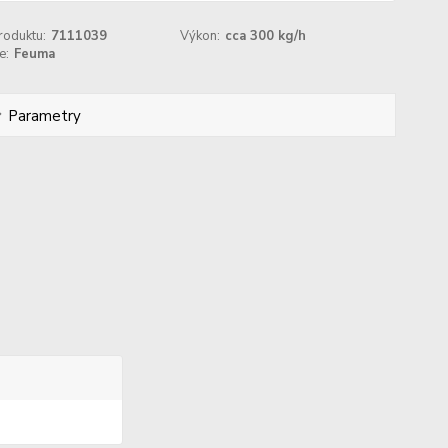
roduktu:
7111039
Výkon:
cca 300 kg/h
e:
Feuma
Parametry