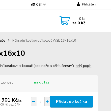
Přihlášení
CZK
0
ks
za
0 Kč
uče
Náhradní kostkovací kotouč WSE 16x16x10
6x16x10
ní kostkovací kotouč (bez nože a příslušenství).
celý popis
tupnost
na dotaz
 901 Kč
/
ks
Přidat do košíku
100 Kč
bez DPH