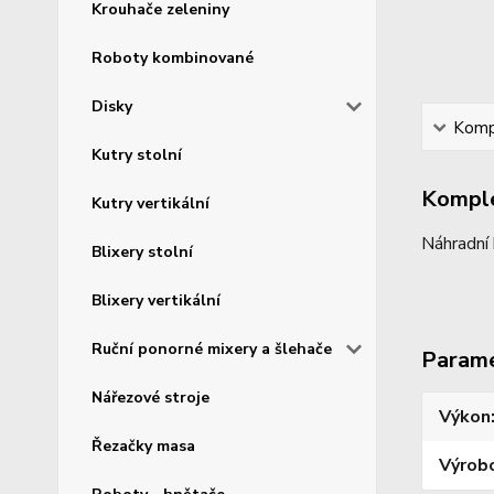
Krouhače zeleniny
Roboty kombinované
Disky
Kompl
Kutry stolní
Komple
Kutry vertikální
Náhradní 
Blixery stolní
Blixery vertikální
Ruční ponorné mixery a šlehače
Param
Nářezové stroje
Výkon
Řezačky masa
Výrob