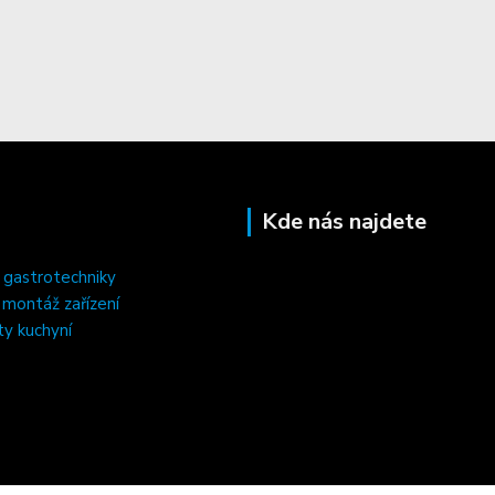
Kde nás najdete
 gastrotechniky
, montáž zařízení
ty kuchyní