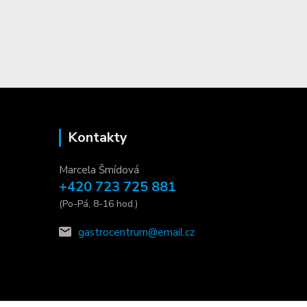
Kontakty
Marcela Šmídová
+420 723 725 881
(Po-Pá, 8-16 hod.)
gastrocentrum@email.cz