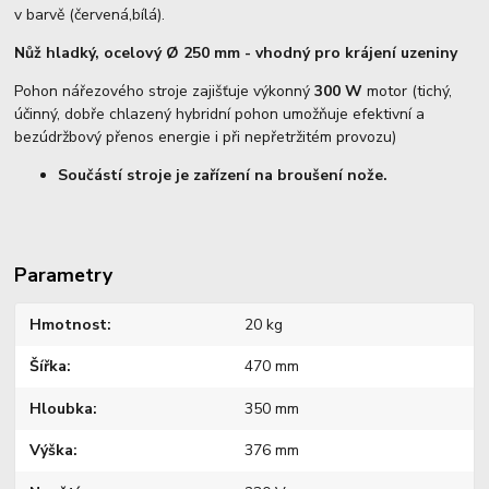
v barvě (červená,bílá).
Nůž hladký, ocelový
Ø 250 mm - vhodný pro krájení uzeniny
Pohon nářezového stroje zajišťuje výkonný
300 W
motor (tichý,
účinný, dobře chlazený hybridní pohon umožňuje efektivní a
bezúdržbový přenos energie i při nepřetržitém provozu)
Součástí stroje je zařízení na broušení nože.
Parametry
Hmotnost
20 kg
Šířka
470 mm
Hloubka
350 mm
Výška
376 mm