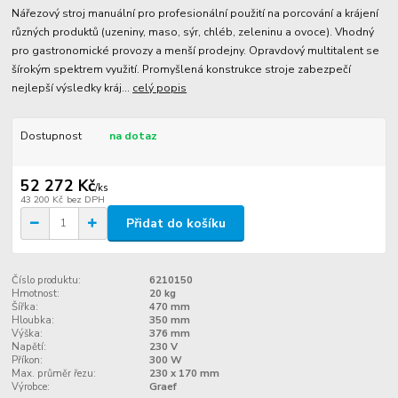
Nářezový stroj manuální pro profesionální použití na porcování a krájení
různých produktů (uzeniny, maso, sýr, chléb, zeleninu a ovoce). Vhodný
pro gastronomické provozy a menší prodejny. Opravdový multitalent se
šírokým spektrem využití. Promyšlená konstrukce stroje zabezpečí
nejlepší výsledky kráj...
celý popis
Dostupnost
na dotaz
52 272 Kč
/
ks
43 200 Kč
bez DPH
Přidat do košíku
Číslo produktu:
6210150
Hmotnost:
20 kg
Šířka:
470 mm
Hloubka:
350 mm
Výška:
376 mm
Napětí:
230 V
Příkon:
300 W
Max. průměr řezu:
230 x 170 mm
Výrobce:
Graef