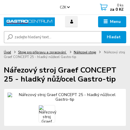
0
ks
CZK
za
0 Kč
Menu
Hledat
Úvod
Stroje pro přípravu a zpracování
Nářezové stroje
Nářezový stroj
Graef CONCEPT 25 - hladký nůž/ocel Gastro-tip
Nářezový stroj Graef CONCEPT
25 - hladký nůž/ocel Gastro-tip