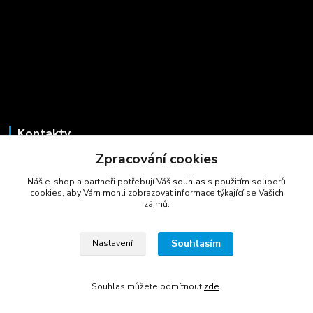
Kontakty
Zpracování cookies
Marcela Šmídová
+420 723 725 881
Náš e-shop a partneři potřebují Váš
souhlas
s použitím souborů
(Po-Pá, 8-16 hod.)
cookies, aby Vám mohli zobrazovat informace týkající se Vašich
zájmů.
gastrocentrum@email.cz
Souhlasím
Nastavení
Souhlas můžete odmítnout
zde
.