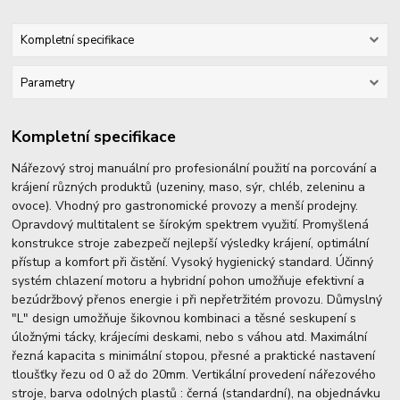
Kompletní specifikace
Parametry
Kompletní specifikace
Nářezový stroj manuální pro profesionální použití na porcování a
krájení různých produktů (uzeniny, maso, sýr, chléb, zeleninu a
ovoce). Vhodný pro gastronomické provozy a menší prodejny.
Opravdový multitalent se šírokým spektrem využití. Promyšlená
konstrukce stroje
zabezpečí nejlepší výsledky krájení, optimální
přístup a komfort při čistění. Vysoký hygienický standard. Účinný
systém chlazení motoru a hybridní pohon umožňuje efektivní a
bezúdržbový přenos energie i při nepřetržitém provozu. Důmyslný
"L" design umožňuje šikovnou kombinaci a těsné seskupení s
úložnými tácky, krájecími deskami, nebo s váhou atd. Maximální
řezná kapacita s minimální stopou, přesné a praktické nastavení
tloušťky řezu od 0 až do 20mm. Vertikální provedení nářezového
stroje, barva odolných plastů : černá (standardní), na objednávku