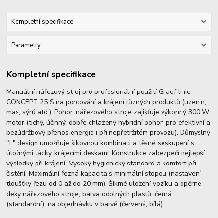
Kompletní specifikace
Parametry
Kompletní specifikace
Manuální nářezový stroj pro profesionální použití Graef linie
CONCEPT 25 S na porcování a krájení různých produktů (uzenin,
mas, sýrů atd.). Pohon nářezového stroje zajišťuje výkonný 300 W
motor (tichý, účinný, dobře chlazený hybridní pohon pro efektivní a
bezúdržbový přenos energie i při nepřetržitém provozu). Důmyslný
"L" design umožňuje šikovnou kombinaci a těsné seskupení s
úložnými tácky, krájecími deskami. Konstrukce zabezpečí nejlepší
výsledky při krájení. Vysoký hygienický standard a komfort při
čistění. Maximální řezná kapacita s minimální stopou (nastavení
tloušťky řezu od 0 až do 20 mm). Šikmé uložení vozíku a opěrné
deky nářezového stroje, barva odolných plastů: černá
(standardní), na objednávku v barvě (červená, bílá).