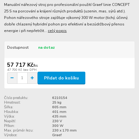
Manuální nářezový stroj pro profesionální použití Graef linie CONCEPT
25 S na porcování a krájení různých produktů (uzenin, mas, sýrů atd.).
Pohon nářezového stroje zajišťuje výkonný 300 W motor (tichý, účinný,
dobře chlazený hybridní pohon pro efektivní a bezúdržbový přenos
energie i při nepřetržit...
celý popis
Dostupnost
na dotaz
57 717 Kč
/
ks
47 700 Kč
bez DPH
Přidat do košíku
Číslo produktu:
6210154
Hmotnost:
25 kg
Šířka:
605 mm
Hloubka:
401 mm
Výška:
435 mm
Napětí:
230 V
Příkon:
300 W
Max. průměr řezu:
230 x 170 mm
Výrobce:
Graef