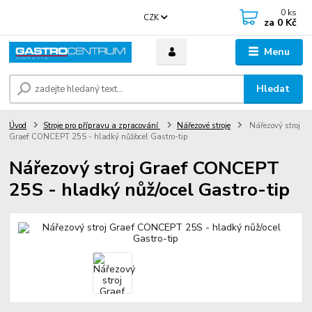
0
ks
CZK
za
0 Kč
Menu
Hledat
Úvod
Stroje pro přípravu a zpracování
Nářezové stroje
Nářezový stroj
Graef CONCEPT 25S - hladký nůž/ocel Gastro-tip
Nářezový stroj Graef CONCEPT
25S - hladký nůž/ocel Gastro-tip