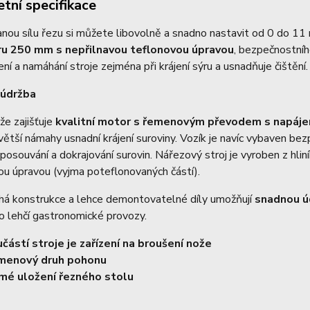
tní specifikace
ou sílu řezu si můžete libovolně a snadno nastavit od 0 do 11
u 250 mm s nepřilnavou teflonovou úpravou
, bezpečnostníh
ření a namáhání stroje zejména při krájení sýru a usnadňuje čištění.
 údržba
e zajišťuje
kvalitní motor s řemenovým převodem s napáj
ětší námahy usnadní krájení suroviny. Vozík je navíc vybaven b
posouvání a dokrajování surovin. Nářezový stroj je vyroben z hlin
u úpravou (vyjma poteflonovaných částí).
há konstrukce a lehce demontovatelné díly umožňují
snadnou úd
o lehčí gastronomické provozy.
částí stroje je zařízení na broušení nože
menový druh pohonu
mé uložení řezného stolu