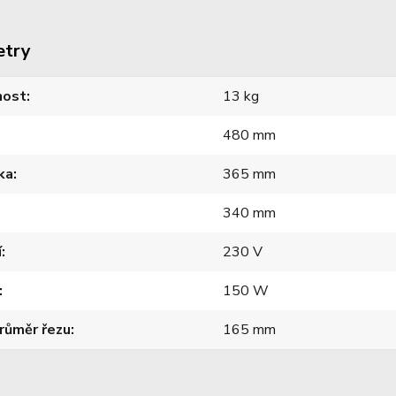
etry
ost
13 kg
480 mm
ka
365 mm
340 mm
í
230 V
150 W
růměr řezu
165 mm