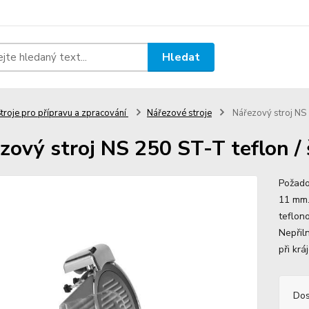
Hledat
troje pro přípravu a zpracování
Nářezové stroje
Nářezový stroj NS 
zový stroj NS 250 ST-T teflon /
Požado
11 mm.
teflon
Nepřil
při krá
Dos