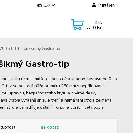
Přihlášení
CZK
0
ks
za
0 Kč
250 ST-T teflon / šikmý Gastro-tip
 šikmý Gastro-tip
vanou sílu řezu si můžete libovolně a snadno nastavit od 0 do
 O řez se postará nůžo průměru 250 mm s nepřilnavou
ovou úpravou, bezpečnostního krytu a opěrné desky.
navá vrstva výrazně snižuje tření a namáhání stroje zejména
jení sýru a usnadňuje čištění. Pohon a údržb...
celý popis
tupnost
na dotaz