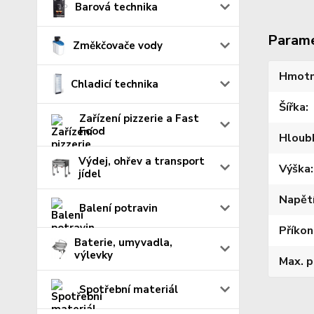
Barová technika
Param
Změkčovače vody
Hmotn
Chladicí technika
Šířka
Zařízení pizzerie a Fast
Food
Hloub
Výdej, ohřev a transport
Výška
jídel
Napět
Balení potravin
Příkon
Baterie, umyvadla,
výlevky
Max. p
Spotřební materiál