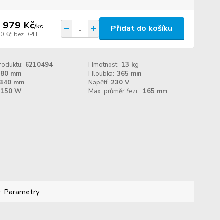
 979 Kč
/
ks
Přidat do košíku
00 Kč
bez DPH
roduktu:
6210494
Hmotnost:
13 kg
480 mm
Hloubka:
365 mm
340 mm
Napětí:
230 V
150 W
Max. průměr řezu:
165 mm
Parametry