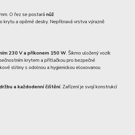
 mm. O řez se postará
nůž
o krytu a opěrné desky. Nepřilnavá vrstva výrazně
ením 230 V a příkonem 150 W
. Šikmo uložený vozík
ezpečnostním krytem a přítlačkou pro bezpečné
íkové slitiny s odolnou a hygienickou eloxovanou
ržbu a každodenní čištění
. Zařízení je svojí konstrukcí