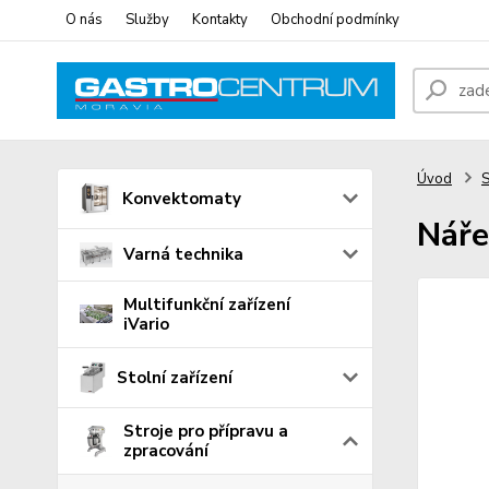
O nás
Služby
Kontakty
Obchodní podmínky
Úvod
S
Konvektomaty
Náře
Varná technika
Multifunkční zařízení
iVario
Stolní zařízení
Stroje pro přípravu a
zpracování