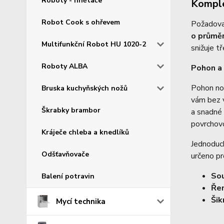
Roboty - hnětače
Komple
Robot Cook s ohřevem
Požadovan
o průměr
Multifunkční Robot HU 1020-2
snižuje t
Roboty ALBA
Pohon a
Pohon nož
Bruska kuchyňských nožů
vám bez v
Škrabky brambor
a snadné 
povrchovo
Kráječe chleba a knedlíků
Jednoduc
Odšťavňovače
určeno pr
Sou
Balení potravin
Ře
Šik
Mycí technika