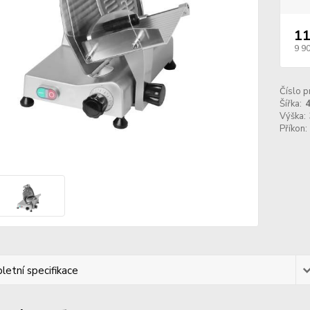
11
9 9
Číslo p
Šířka:
Výška:
Příkon:
etní specifikace