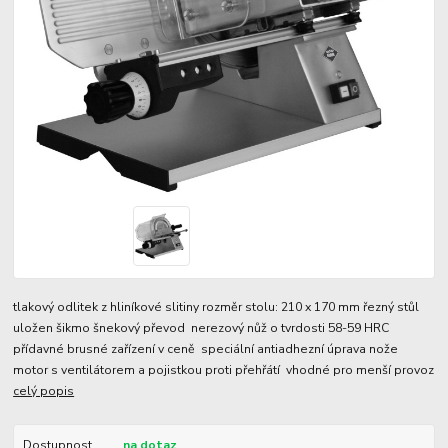
tlakový odlitek z hliníkové slitiny rozměr stolu: 210 x 170 mm řezný stůl
uložen šikmo šnekový převod nerezový nůž o tvrdosti 58-59 HRC
přídavné brusné zařízení v ceně speciální antiadhezní úprava nože
motor s ventilátorem a pojistkou proti přehřátí vhodné pro menší provoz
celý popis
Dostupnost
na dotaz