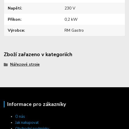
Napětí
230 V
Příkon
0,2 kW
Výrobce
RM Gastro
Zboží zařazeno v kategoriích
Nářezové stroje
Informace pro zákazníky
O nás
Jak nakupovat
Obchodní podmínky