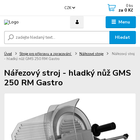
0
ks
CZK
za
0 Kč
Menu
Hledat
Úvod
Stroje pro přípravu a zpracování
Nářezové stroje
Nářezový stroj
- hladký nůž GMS 250 RM Gastro
Nářezový stroj - hladký nůž GMS
250 RM Gastro