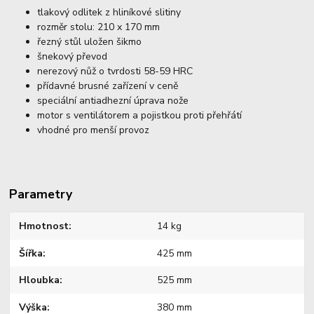
tlakový odlitek z hliníkové slitiny
rozměr stolu: 210 x 170 mm
řezný stůl uložen šikmo
šnekový převod
nerezový nůž o tvrdosti 58-59 HRC
přídavné brusné zařízení v ceně
speciální antiadhezní úprava nože
motor s ventilátorem a pojistkou proti přehřátí
vhodné pro menší provoz
Parametry
Hmotnost
14 kg
Šířka
425 mm
Hloubka
525 mm
Výška
380 mm