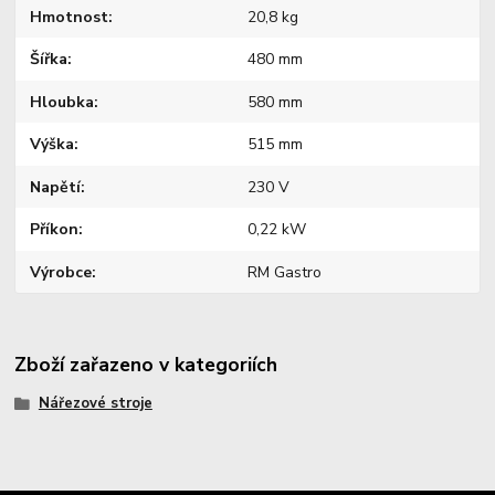
Hmotnost
20,8 kg
Šířka
480 mm
Hloubka
580 mm
Výška
515 mm
Napětí
230 V
Příkon
0,22 kW
Výrobce
RM Gastro
Zboží zařazeno v kategoriích
Nářezové stroje