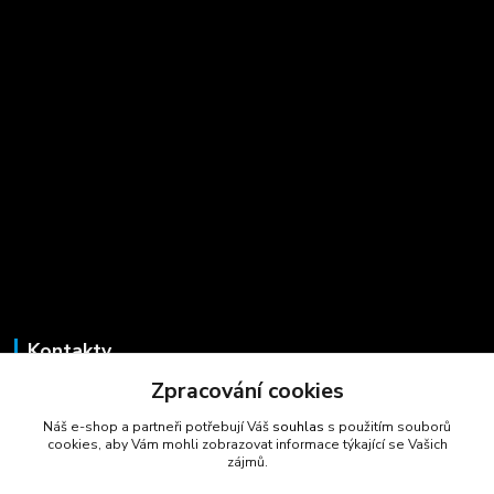
Kontakty
Zpracování cookies
Marcela Šmídová
+420 723 725 881
Náš e-shop a partneři potřebují Váš
souhlas
s použitím souborů
(Po-Pá, 8-16 hod.)
cookies, aby Vám mohli zobrazovat informace týkající se Vašich
zájmů.
gastrocentrum@email.cz