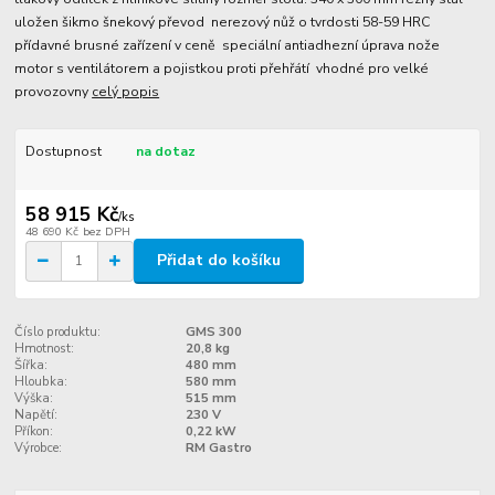
uložen šikmo šnekový převod nerezový nůž o tvrdosti 58-59 HRC
přídavné brusné zařízení v ceně speciální antiadhezní úprava nože
motor s ventilátorem a pojistkou proti přehřátí vhodné pro velké
provozovny
celý popis
Dostupnost
na dotaz
58 915 Kč
/
ks
48 690 Kč
bez DPH
Přidat do košíku
Číslo produktu:
GMS 300
Hmotnost:
20,8 kg
Šířka:
480 mm
Hloubka:
580 mm
Výška:
515 mm
Napětí:
230 V
Příkon:
0,22 kW
Výrobce:
RM Gastro