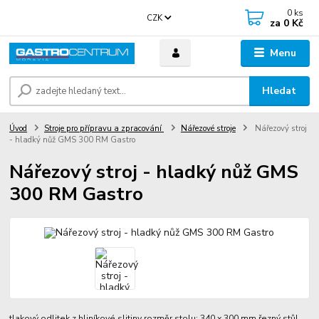
0
ks
CZK
za
0 Kč
Menu
Hledat
Úvod
Stroje pro přípravu a zpracování
Nářezové stroje
Nářezový stroj
- hladký nůž GMS 300 RM Gastro
Nářezový stroj - hladký nůž GMS
300 RM Gastro
tlakový odlitek z hliníkové slitiny rozměr stolu: 340 x 300 mm řezný stůl