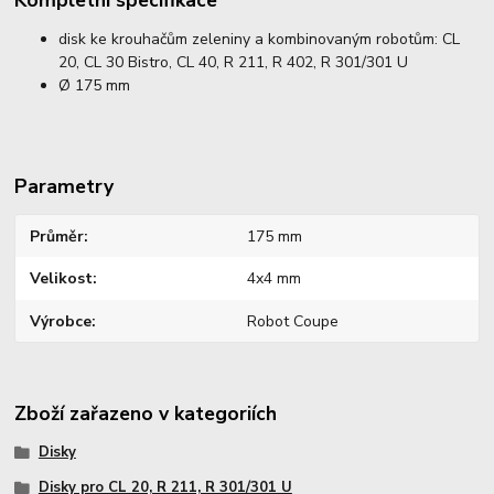
disk ke krouhačům zeleniny a kombinovaným robotům: CL
20, CL 30 Bistro, CL 40, R 211, R 402, R 301/301 U
Ø 175 mm
Parametry
Průměr
175 mm
Velikost
4x4 mm
Výrobce
Robot Coupe
Zboží zařazeno v kategoriích
Disky
Disky pro CL 20, R 211, R 301/301 U