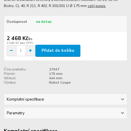
Bistro, CL 40, R 211, R 402, R 301/301 U Ø 175 mm
celý popis
Dostupnost
na dotaz
2 468 Kč
/
ks
2 040 Kč
bez DPH
Přidat do košíku
Číslo produktu:
27047
Průměr:
175 mm
Velikost:
4x4 mm
Výrobce:
Robot Coupe
Kompletní specifikace
Parametry
Kompletní specifikace