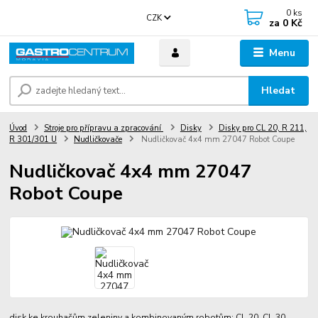
0
ks
CZK
za
0 Kč
Menu
Hledat
Úvod
Stroje pro přípravu a zpracování
Disky
Disky pro CL 20, R 211,
R 301/301 U
Nudličkovače
Nudličkovač 4x4 mm 27047 Robot Coupe
Nudličkovač 4x4 mm 27047
Robot Coupe
disk ke krouhačům zeleniny a kombinovaným robotům: CL 20, CL 30