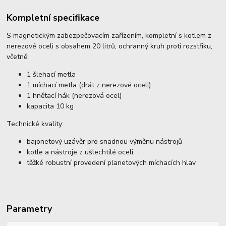
Kompletní specifikace
S magnetickým zabezpečovacím zařízením, kompletní s kotlem z
nerezové oceli s obsahem 20 litrů, ochranný kruh proti rozstřiku,
včetně:
1 šlehací metla
1 míchací metla (drát z nerezové oceli)
1 hnětací hák (nerezová ocel)
kapacita 10 kg
Technické kvality:
bajonetový uzávěr pro snadnou výměnu nástrojů
kotle a nástroje z ušlechtilé oceli
těžké robustní provedení planetových míchacích hlav
Parametry