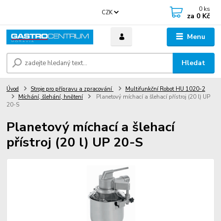
0
ks
CZK
za
0 Kč
Menu
Hledat
Úvod
Stroje pro přípravu a zpracování
Multifunkční Robot HU 1020-2
Míchání, šlehání, hnětení
Planetový míchací a šlehací přístroj (20 l) UP
20-S
Planetový míchací a šlehací
přístroj (20 l) UP 20-S