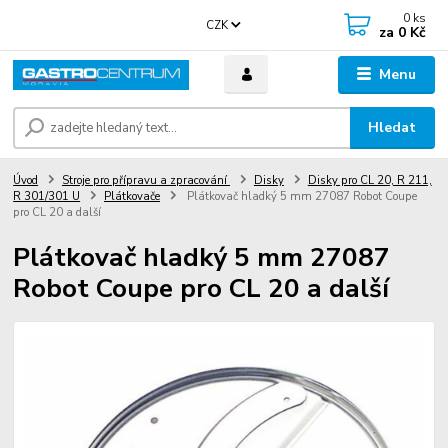
0
ks
CZK
za
0 Kč
Menu
Hledat
Úvod
Stroje pro přípravu a zpracování
Disky
Disky pro CL 20, R 211,
R 301/301 U
Plátkovače
Plátkovač hladký 5 mm 27087 Robot Coupe
pro CL 20 a další
Plátkovač hladký 5 mm 27087
Robot Coupe pro CL 20 a další