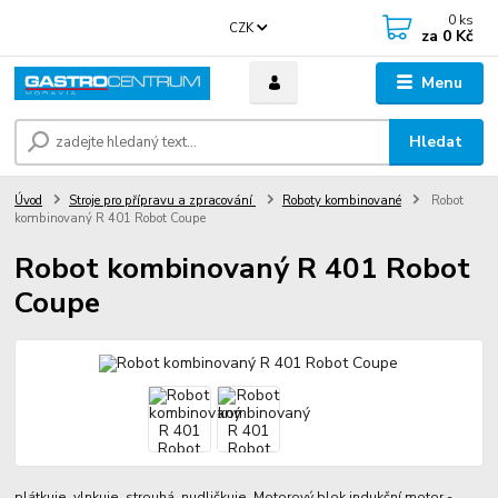
0
ks
CZK
za
0 Kč
Menu
Hledat
Úvod
Stroje pro přípravu a zpracování
Roboty kombinované
Robot
kombinovaný R 401 Robot Coupe
Robot kombinovaný R 401 Robot
Coupe
plátkuje, vlnkuje, strouhá, nudličkuje Motorový blok indukční motor -