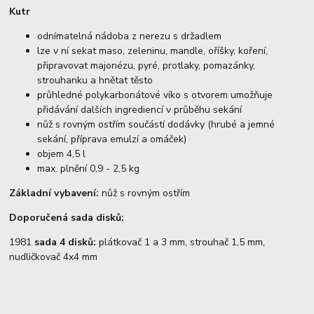
Kutr
odnímatelná nádoba z nerezu s držadlem
lze v ní sekat maso, zeleninu, mandle, oříšky, koření,
připravovat majonézu, pyré, protlaky, pomazánky,
strouhanku a hnětat těsto
průhledné polykarbonátové víko s otvorem umožňuje
přidávání dalších ingrediencí v průběhu sekání
nůž s rovným ostřím součástí dodávky (hrubé a jemné
sekání, příprava emulzí a omáček)
objem 4,5 l
max. plnění 0,9 - 2,5 kg
Základní vybavení:
nůž s rovným ostřím
Doporučená sada disků:
1981
sada 4 disků:
plátkovač 1 a 3 mm, strouhač 1,5 mm,
nudličkovač 4x4 mm