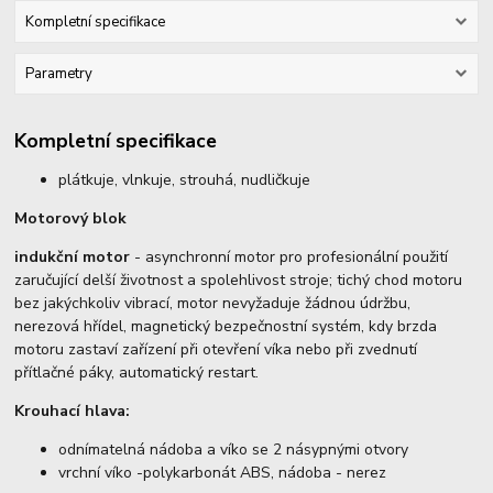
Kompletní specifikace
Parametry
Kompletní specifikace
plátkuje, vlnkuje, strouhá, nudličkuje
Motorový blok
indukční motor
- asynchronní motor pro profesionální použití
zaručující delší životnost a spolehlivost stroje; tichý chod motoru
bez jakýchkoliv vibrací, motor nevyžaduje žádnou údržbu,
nerezová hřídel, magnetický bezpečnostní systém, kdy brzda
motoru zastaví zařízení při otevření víka nebo při zvednutí
přítlačné páky, automatický restart.
Krouhací hlava:
odnímatelná nádoba a víko se 2 násypnými otvory
vrchní víko -polykarbonát ABS, nádoba - nerez