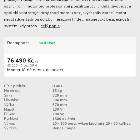
asynchronní motor pro profesionální použití zaručující delší životnost a
spolehlivost stroje; tichý chod motoru bez jakýchkoliv vibrací, motor
nevyžaduje žádnou údržbu, nerezová hřídel, magnetický bezpečnostní
systém, kdy brzda...
celý popis
Dostupnost
na dotaz
76 490 Kč
/
ks
63 215 Kč
bez DPH
Momentálně není k dispozici
Číslo produktu:
R 401
Hmotnost:
15 kg
Šířka:
320 mm
Hloubka:
304 mm
Výška:
570 mm
Napětí:
230 V
Příkon:
700 W
Rychlost:
1500 ot./min.
Výkon:
20 - 100 porcí, výkon krouhače 20 - 80 kg/hod.
Výrobce:
Robot Coupe