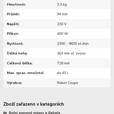
Hmotnost
3,3 kg
Průměr
94 mm
Napětí
230 V
Příkon
400 W
Rychlost
2300 - 9600 ot./min.
Délka nohy
363 mm vč. zvonu
Celková délka
718 mm
Max. zprac. množství
do 45 l
Výrobce
Robot Coupe
Zboží zařazeno v kategoriích
Ruční ponorné mixery a šlehače