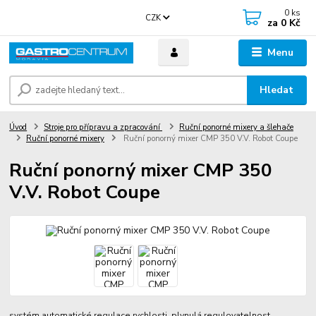
0
ks
CZK
za
0 Kč
Menu
Hledat
Úvod
Stroje pro přípravu a zpracování
Ruční ponorné mixery a šlehače
Ruční ponorné mixery
Ruční ponorný mixer CMP 350 V.V. Robot Coupe
Ruční ponorný mixer CMP 350
V.V. Robot Coupe
systém automatické regulace rychlosti, plynulá regulovatelnost