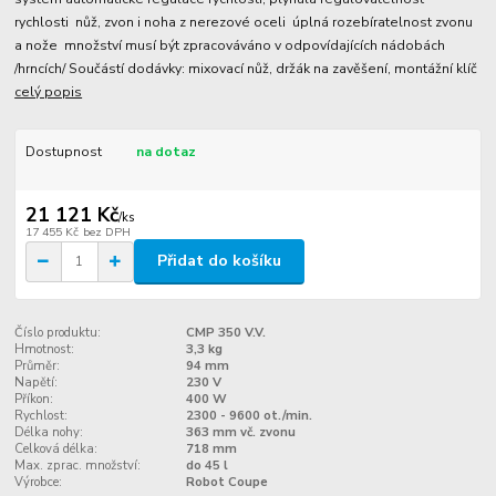
rychlosti nůž, zvon i noha z nerezové oceli úplná rozebíratelnost zvonu
a nože množství musí být zpracováváno v odpovídajících nádobách
/hrncích/ Součástí dodávky: mixovací nůž, držák na zavěšení, montážní klíč
celý popis
Dostupnost
na dotaz
21 121 Kč
/
ks
17 455 Kč
bez DPH
Přidat do košíku
Číslo produktu:
CMP 350 V.V.
Hmotnost:
3,3 kg
Průměr:
94 mm
Napětí:
230 V
Příkon:
400 W
Rychlost:
2300 - 9600 ot./min.
Délka nohy:
363 mm vč. zvonu
Celková délka:
718 mm
Max. zprac. množství:
do 45 l
Výrobce:
Robot Coupe