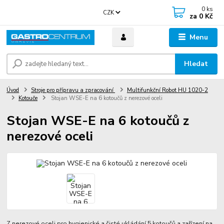
0
ks
CZK
za
0 Kč
Menu
Hledat
Úvod
Stroje pro přípravu a zpracování
Multifunkční Robot HU 1020-2
Kotouče
Stojan WSE-E na 6 kotoučů z nerezové oceli
Stojan WSE-E na 6 kotoučů z
nerezové oceli
Z nerezové oceli pro hygienické a čisté ukládání 5 kotoučů a zařízení na