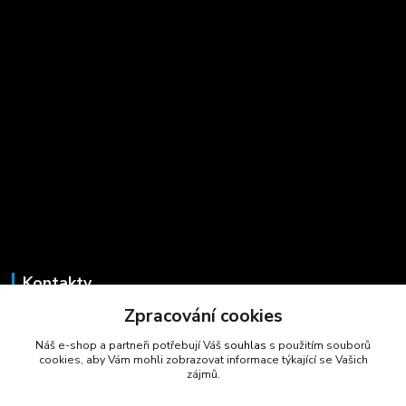
Kontakty
Zpracování cookies
Marcela Šmídová
+420 723 725 881
Náš e-shop a partneři potřebují Váš
souhlas
s použitím souborů
(Po-Pá, 8-16 hod.)
cookies, aby Vám mohli zobrazovat informace týkající se Vašich
zájmů.
gastrocentrum@email.cz