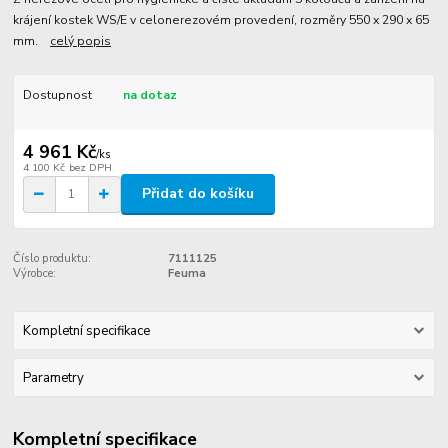
krájení kostek WS/E v celonerezovém provedení, rozměry 550 x 290 x 65
mm.
celý popis
Dostupnost
na dotaz
4 961 Kč
/
ks
4 100 Kč
bez DPH
Přidat do košíku
Číslo produktu:
7111125
Výrobce:
Feuma
Kompletní specifikace
Parametry
Kompletní specifikace