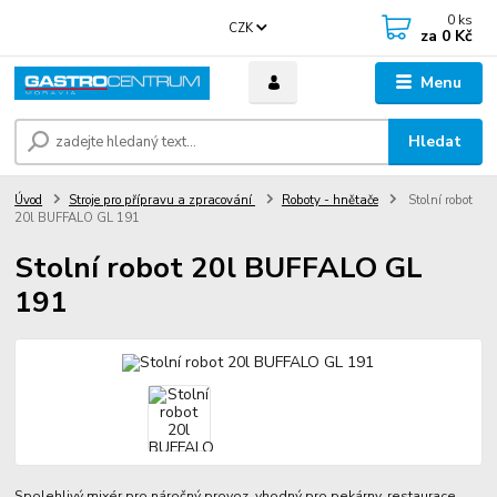
0
ks
CZK
za
0 Kč
Menu
Hledat
Úvod
Stroje pro přípravu a zpracování
Roboty - hnětače
Stolní robot
20l BUFFALO GL 191
Stolní robot 20l BUFFALO GL
191
Spolehlivý mixér pro náročný provoz, vhodný pro pekárny, restaurace,