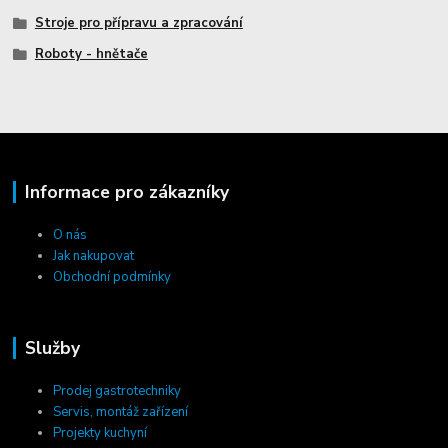
Stroje pro přípravu a zpracování
Roboty - hnětače
Informace pro zákazníky
O nás
Jak nakupovat
Obchodní podmínky
Služby
Prodej gastrotechniky
Servis, montáž zařízení
Projekty kuchyní