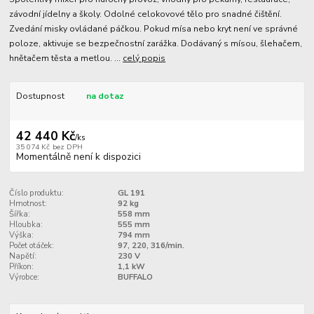
závodní jídelny a školy. Odolné celokovové tělo pro snadné čištění.
Zvedání misky ovládané páčkou. Pokud mísa nebo kryt není ve správné
poloze, aktivuje se bezpečnostní zarážka. Dodávaný s mísou, šlehačem,
hnětačem těsta a metlou. ...
celý popis
Dostupnost
na dotaz
42 440 Kč
/
ks
35 074 Kč
bez DPH
Momentálně není k dispozici
Číslo produktu:
GL 191
Hmotnost:
92 kg
Šířka:
558 mm
Hloubka:
555 mm
Výška:
794 mm
Počet otáček:
97, 220, 316/min.
Napětí:
230 V
Příkon:
1,1 kW
Výrobce:
BUFFALO