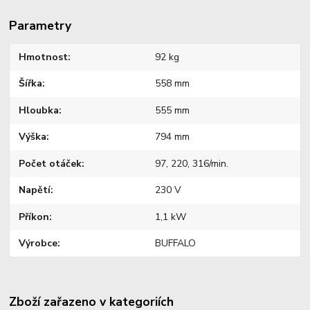
Parametry
Hmotnost
92 kg
Šířka
558 mm
Hloubka
555 mm
Výška
794 mm
Počet otáček
97, 220, 316/min.
Napětí
230 V
Příkon
1,1 kW
Výrobce
BUFFALO
Zboží zařazeno v kategoriích