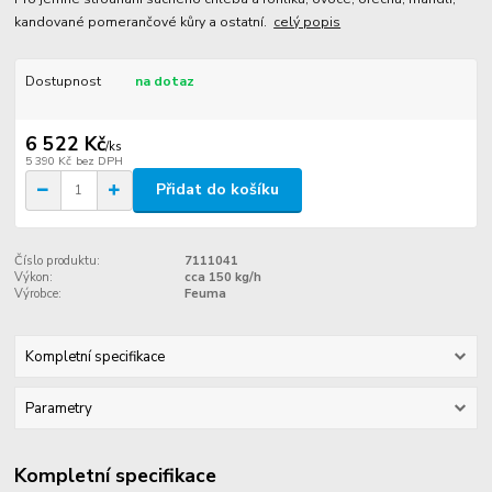
kandované pomerančové kůry a ostatní.
celý popis
Dostupnost
na dotaz
6 522 Kč
/
ks
5 390 Kč
bez DPH
Přidat do košíku
Číslo produktu:
7111041
Výkon:
cca 150 kg/h
Výrobce:
Feuma
Kompletní specifikace
Parametry
Kompletní specifikace