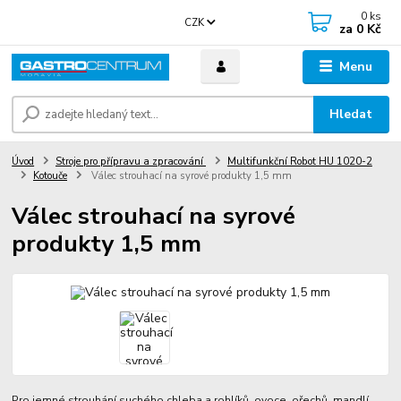
0
ks
CZK
za
0 Kč
Menu
Hledat
Úvod
Stroje pro přípravu a zpracování
Multifunkční Robot HU 1020-2
Kotouče
Válec strouhací na syrové produkty 1,5 mm
Válec strouhací na syrové
produkty 1,5 mm
Pro jemné strouhání suchého chleba a rohlíků, ovoce, ořechů, mandlí,