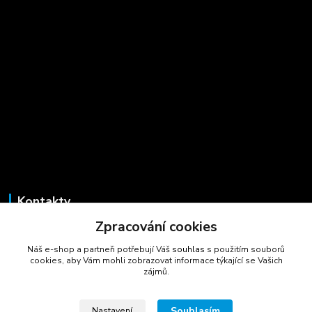
Kontakty
Zpracování cookies
Marcela Šmídová
+420 723 725 881
Náš e-shop a partneři potřebují Váš
souhlas
s použitím souborů
(Po-Pá, 8-16 hod.)
cookies, aby Vám mohli zobrazovat informace týkající se Vašich
zájmů.
gastrocentrum@email.cz
Souhlasím
Nastavení