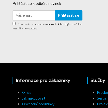
Přihlásit se k odběru novinek
Přihlásit se
Souhlasím se
zpracováním osobních údajů
za účelem
rozesílky newsletteru.
Informace pro zákazníky
Služby
O nás
Prodej
Jak nakupovat
Servis
Obchodní podmínky
Projek