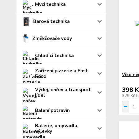
Mycí technika
Barová technika
Změkčovače vody
Chladicí technika
Zařízení pizzerie a Fast
Víko ne
Food
398 K
Výdej, ohřev a transport
jídel
329 Kč
b
Balení potravin
Baterie, umyvadla,
výlevky