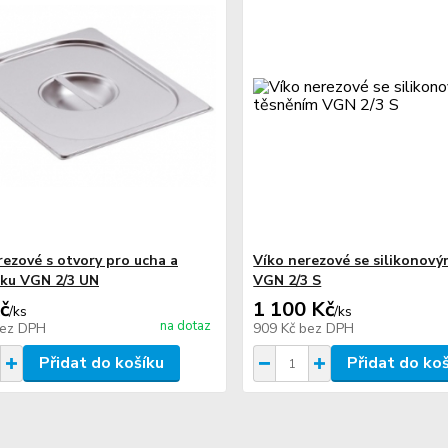
rezové s otvory pro ucha a
Víko nerezové se silikonov
ku VGN 2/3 UN
VGN 2/3 S
č
1 100 Kč
/
ks
/
ks
na dotaz
ez DPH
909 Kč
bez DPH
Přidat do košíku
Přidat do ko