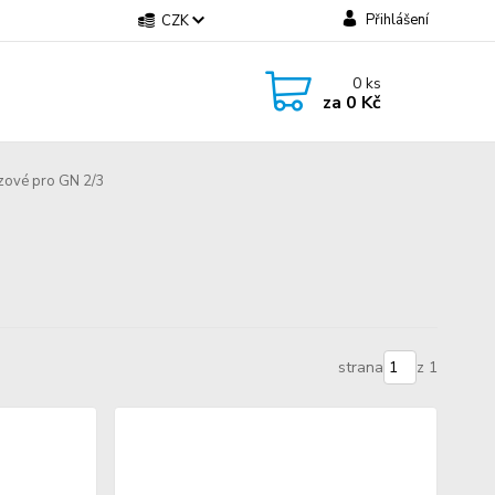
Přihlášení
CZK
0
ks
za
0 Kč
zové pro GN 2/3
strana
z 1