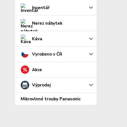
Inventář
Nerez nábytek
Káva
Vyrobeno v ČR
Akce
Výprodej
Mikrovlnné trouby Panasonic