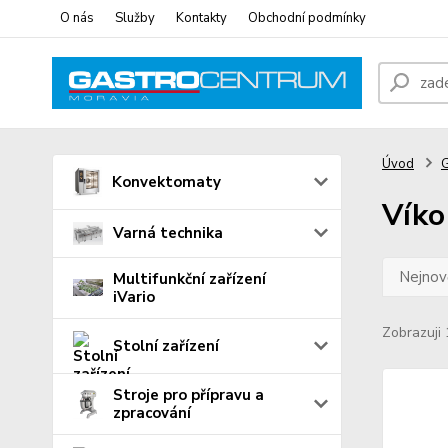
O nás
Služby
Kontakty
Obchodní podmínky
Úvod
Konvektomaty
Víko
Varná technika
Nejnově
Multifunkční zařízení
iVario
Zobrazuji 
Stolní zařízení
Stroje pro přípravu a
zpracování