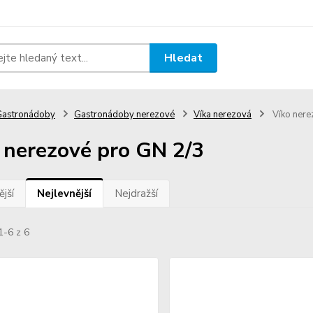
Hledat
Gastronádoby
Gastronádoby nerezové
Víka nerezová
Víko nere
 nerezové pro GN 2/3
jší
Nejlevnější
Nejdražší
1-6 z 6