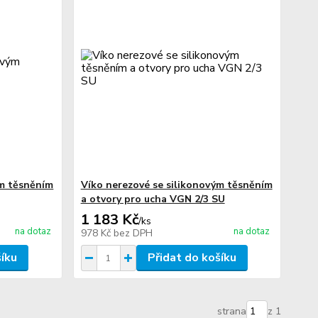
ým těsněním
Víko nerezové se silikonovým těsněním
a otvory pro ucha VGN 2/3 SU
1 183 Kč
/
ks
na dotaz
na dotaz
978 Kč
bez DPH
šíku
Přidat do košíku
strana
z 1