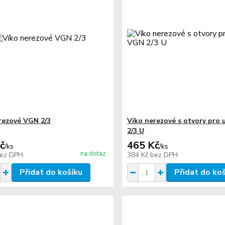
rezové VGN 2/3
Víko nerezové s otvory pro
2/3 U
č
465 Kč
/
ks
/
ks
na dotaz
ez DPH
384 Kč
bez DPH
Přidat do košíku
Přidat do ko