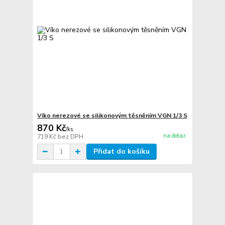
Víko nerezové se silikonovým těsněním VGN 1/3 S
870 Kč
/
ks
na dotaz
719 Kč
bez DPH
Přidat do košíku