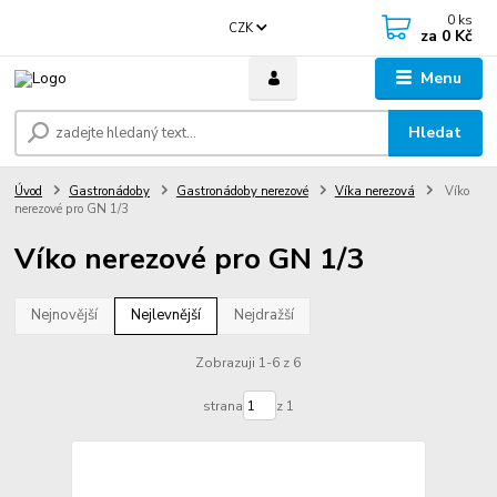
0
ks
CZK
za
0 Kč
Menu
Hledat
Úvod
Gastronádoby
Gastronádoby nerezové
Víka nerezová
Víko
nerezové pro GN 1/3
Víko nerezové pro GN 1/3
Nejnovější
Nejlevnější
Nejdražší
Zobrazuji 1-6 z 6
strana
z 1