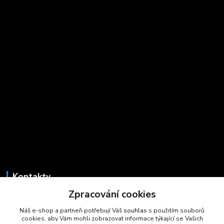
Kontakty
Zpracování cookies
Marcela Šmídová
+420 723 725 881
Náš e-shop a partneři potřebují Váš
souhlas
s použitím souborů
(Po-Pá, 8-16 hod.)
cookies, aby Vám mohli zobrazovat informace týkající se Vašich