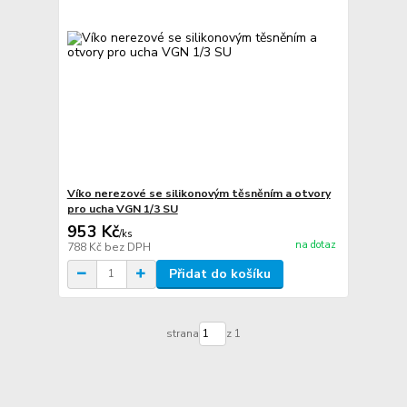
Víko nerezové se silikonovým těsněním a otvory
pro ucha VGN 1/3 SU
953 Kč
/
ks
na dotaz
788 Kč
bez DPH
Přidat do košíku
strana
z 1