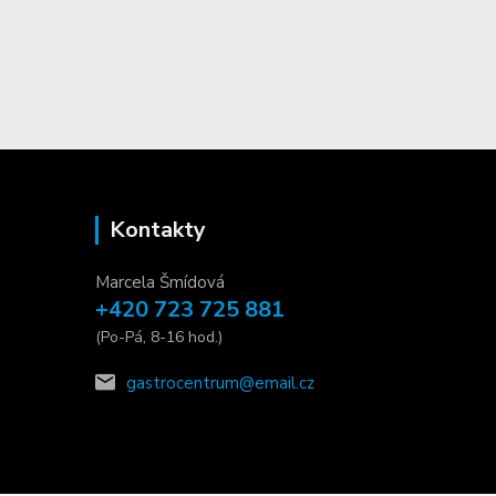
Kontakty
Marcela Šmídová
+420 723 725 881
(Po-Pá, 8-16 hod.)
gastrocentrum@email.cz