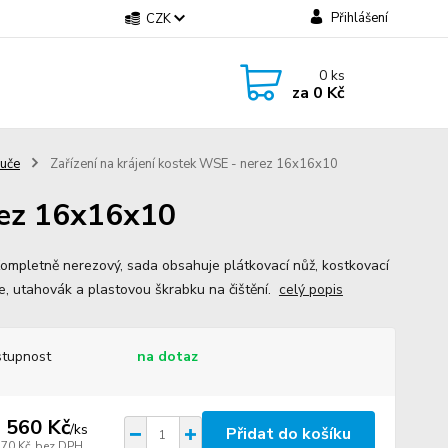
Přihlášení
CZK
0
ks
za
0 Kč
uče
Zařízení na krájení kostek WSE - nerez 16x16x10
rez 16x16x10
mpletně nerezový, sada obsahuje plátkovací nůž, kostkovací
e, utahovák a plastovou škrabku na čištění.
celý popis
tupnost
na dotaz
 560 Kč
/
ks
Přidat do košíku
570 Kč
bez DPH