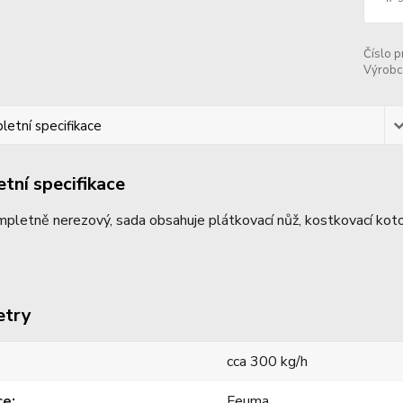
Číslo p
Výrobc
etní specifikace
tní specifikace
etně nerezový, sada obsahuje plátkovací nůž, kostkovací kotou
etry
cca 300 kg/h
ce
Feuma