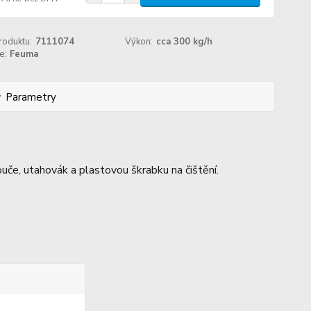
roduktu:
7111074
Výkon:
cca 300 kg/h
e:
Feuma
Parametry
če, utahovák a plastovou škrabku na čištění.