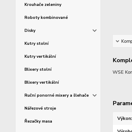
Krouhače zeleniny
Roboty kombinované
Disky
Kompl
Kutry stolní
Kutry vertikální
Komple
Blixery stolní
WSE Kompl
Blixery vertikální
Ruční ponorné mixery a šlehače
Param
Nářezové stroje
Výkon
Řezačky masa
Výrob