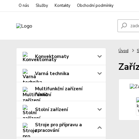
O nás
Služby
Kontakty
Obchodní podmínky
Úvod
S
Konvektomaty
Zaří
Varná technika
Multifunkční zařízení
iVario
Stolní zařízení
Stroje pro přípravu a
zpracování