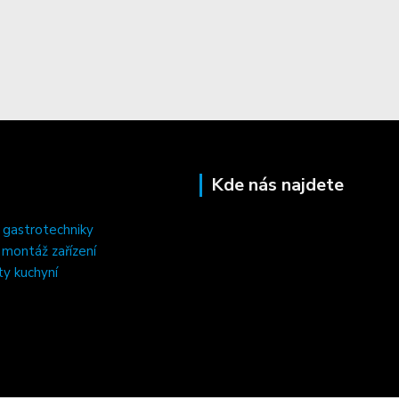
Kde nás najdete
 gastrotechniky
, montáž zařízení
ty kuchyní