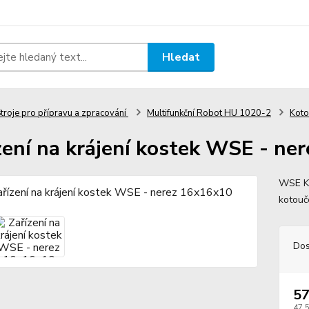
Hledat
troje pro přípravu a zpracování
Multifunkční Robot HU 1020-2
Koto
zení na krájení kostek WSE - ne
WSE Ko
kotouč
Dos
57
47 