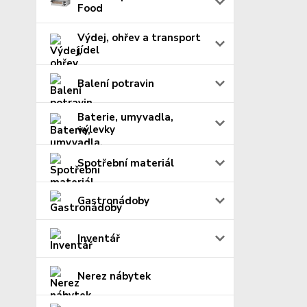
Food
Výdej, ohřev a transport
jídel
Balení potravin
Baterie, umyvadla,
výlevky
Spotřební materiál
Gastronádoby
Inventář
Nerez nábytek