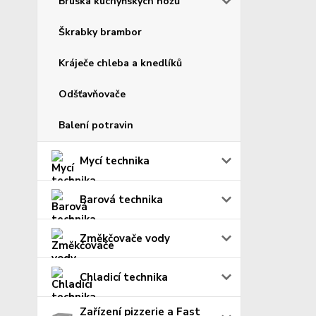
Bruska kuchyňských nožů
Škrabky brambor
Kráječe chleba a knedlíků
Odšťavňovače
Balení potravin
Mycí technika
Barová technika
Změkčovače vody
Chladicí technika
Zařízení pizzerie a Fast