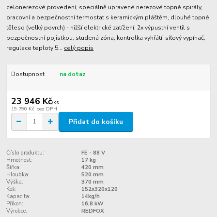
celonerezové provedení, speciálně upravené nerezové topné spirály,
pracovní a bezpečnostní termostat s keramickým pláštěm, dlouhé topné
těleso (velký povrch) - nižší elektrické zatížení, 2x výpustní ventil s
bezpečnostní pojistkou, studená zóna, kontrolka vyhřátí, síťový vypínač,
regulace teploty 5...
celý popis
Dostupnost
na dotaz
23 946 Kč
/
ks
19 790 Kč
bez DPH
Přidat do košíku
Číslo produktu:
FE - 88 V
Hmotnost:
17 kg
Šířka:
420 mm
Hloubka:
520 mm
Výška:
370 mm
Koš:
152x320x120
Kapacita:
14kg/h
Příkon:
16,8 kW
Výrobce:
REDFOX