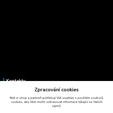
Kontakty
Zpracování cookies
Marcela Šmídová
+420 723 725 881
Náš e-shop a partneři potřebují Váš
souhlas
s použitím souborů
(Po-Pá, 8-16 hod.)
cookies, aby Vám mohli zobrazovat informace týkající se Vašich
zájmů.
gastrocentrum@email.cz