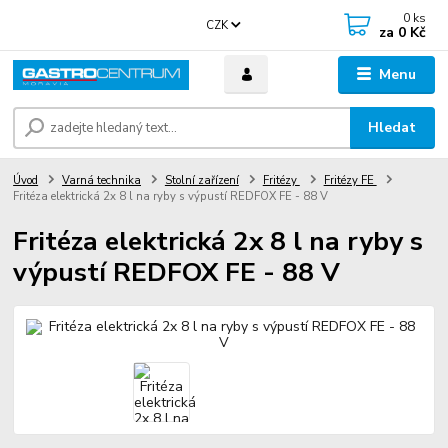
0
ks
CZK
za
0 Kč
Menu
Hledat
Úvod
Varná technika
Stolní zařízení
Fritézy
Fritézy FE
Fritéza elektrická 2x 8 l na ryby s výpustí REDFOX FE - 88 V
Fritéza elektrická 2x 8 l na ryby s
výpustí REDFOX FE - 88 V