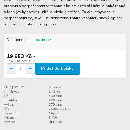
pracovní a bezpečnostní termostat s keramickým pláštěm, dlouhé topné
těleso (velký povrch) - nižší elektrické zatížení, 2x výpustný ventil s
bezpečnostní pojistkou studená zóna, kontrolka vyhřátí, síťový vypínač,
regulace teploty 5...
celý popis
Dostupnost
na dotaz
19 953 Kč
/
ks
16 490 Kč
bez DPH
Přidat do košíku
Číslo produktu:
FE 77 V
Hmotnost:
14,1 kg
Šířka:
540 mm
Hloubka:
420 mm
Výška:
370 mm
Koš:
210x235x100
Kapacita:
14kg/h
Příkon:
6 kW
Výrobce:
REDFOX