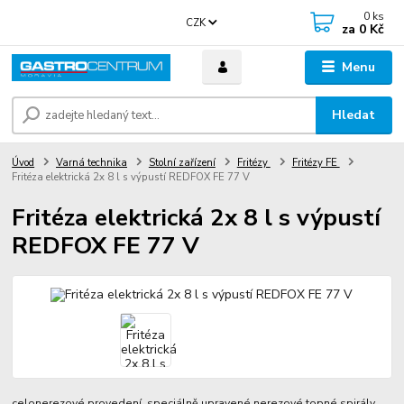
0
ks
CZK
za
0 Kč
Menu
Hledat
Úvod
Varná technika
Stolní zařízení
Fritézy
Fritézy FE
Fritéza elektrická 2x 8 l s výpustí REDFOX FE 77 V
Fritéza elektrická 2x 8 l s výpustí
REDFOX FE 77 V
celonerezové provedení, speciálně upravené nerezové topné spirály,