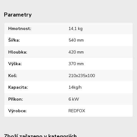
Parametry
Hmotnost
14,1 kg
Šířka
540 mm
Hloubka
420 mm
Výška
370 mm
Koš
210x235x100
Kapacita
14kg/h
Příkon
6 kW
Výrobce
REDFOX
Zboží zařazeno v kategoriích