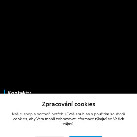
Kontakty
Zpracování cookies
Marcela Šmídová
+420 723 725 881
Náš e-shop a partneři potřebují Váš
souhlas
s použitím souborů
(Po-Pá, 8-16 hod.)
cookies, aby Vám mohli zobrazovat informace týkající se Vašich
zájmů.
gastrocentrum@email.cz