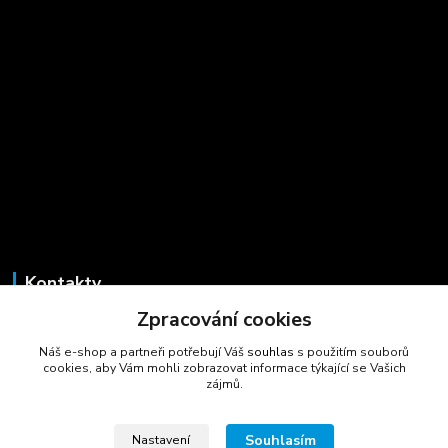
Kontakty
Zpracování cookies
Marcela Šmídová
+420 723 725 881
Náš e-shop a partneři potřebují Váš
souhlas
s použitím souborů
(Po-Pá, 8-16 hod.)
cookies, aby Vám mohli zobrazovat informace týkající se Vašich
zájmů.
gastrocentrum@email.cz
Souhlasím
Nastavení