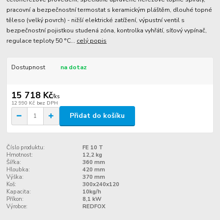
pracovní a bezpečnostní termostat s keramickým pláštěm, dlouhé topné
těleso (velký povrch) - nižší elektrické zatížení, výpustní ventil s
bezpečnostní pojistkou studená zóna, kontrolka vyhřátí, síťový vypínač,
regulace teploty 50 °C...
celý popis
Dostupnost
na dotaz
15 718 Kč
/
ks
12 990 Kč
bez DPH
Přidat do košíku
Číslo produktu:
FE 10 T
Hmotnost:
12,2 kg
Šířka:
360 mm
Hloubka:
420 mm
Výška:
370 mm
Koš:
300x240x120
Kapacita:
10kg/h
Příkon:
8,1 kW
Výrobce:
REDFOX