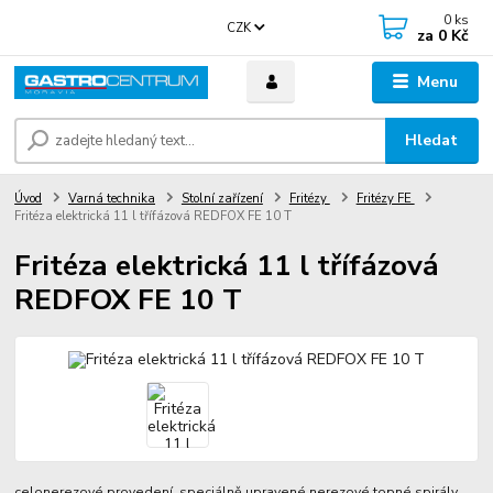
0
ks
CZK
za
0 Kč
Menu
Hledat
Úvod
Varná technika
Stolní zařízení
Fritézy
Fritézy FE
Fritéza elektrická 11 l třífázová REDFOX FE 10 T
Fritéza elektrická 11 l třífázová
REDFOX FE 10 T
celonerezové provedení, speciálně upravené nerezové topné spirály,