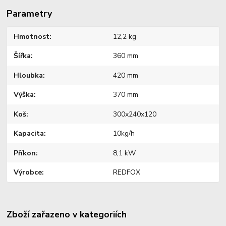
Parametry
Hmotnost
12,2 kg
Šířka
360 mm
Hloubka
420 mm
Výška
370 mm
Koš
300x240x120
Kapacita
10kg/h
Příkon
8,1 kW
Výrobce
REDFOX
Zboží zařazeno v kategoriích