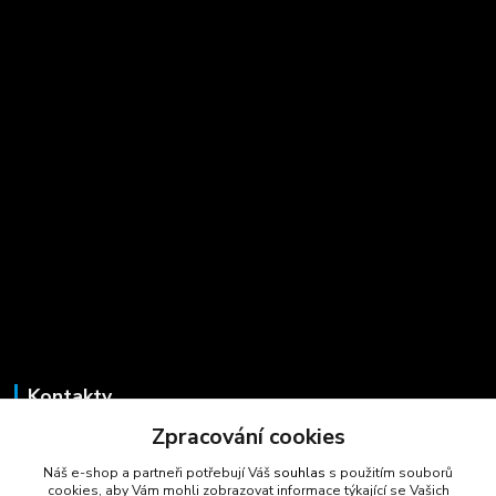
Kontakty
Zpracování cookies
Marcela Šmídová
+420 723 725 881
Náš e-shop a partneři potřebují Váš
souhlas
s použitím souborů
(Po-Pá, 8-16 hod.)
cookies, aby Vám mohli zobrazovat informace týkající se Vašich