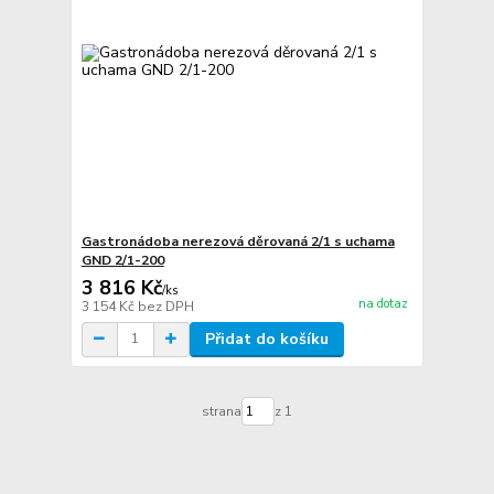
Gastronádoba nerezová děrovaná 2/1 s uchama
GND 2/1-200
3 816 Kč
/
ks
na dotaz
3 154 Kč
bez DPH
Přidat do košíku
strana
z 1