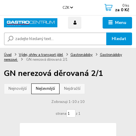
0
ks
CZK
za
0 Kč
Menu
Hledat
Úvod
Výdej, ohřev a transport jídel
Gastronádoby
Gastronádoby
nerezové
GN nerezová děrovaná 2/1
GN nerezová děrovaná 2/1
Nejnovější
Nejlevnější
Nejdražší
Zobrazuji 1-10 z 10
strana
z 1