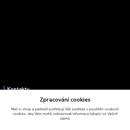
Kontakty
Zpracování cookies
Marcela Šmídová
+420 723 725 881
Náš e-shop a partneři potřebují Váš
souhlas
s použitím souborů
(Po-Pá, 8-16 hod.)
cookies, aby Vám mohli zobrazovat informace týkající se Vašich
zájmů.
gastrocentrum@email.cz