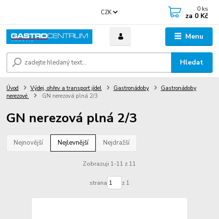
0
ks
CZK
za
0 Kč
Menu
Hledat
Úvod
Výdej, ohřev a transport jídel
Gastronádoby
Gastronádoby
nerezové
GN nerezová plná 2/3
GN nerezová plná 2/3
Nejnovější
Nejlevnější
Nejdražší
Zobrazuji 1-11 z 11
strana
z 1