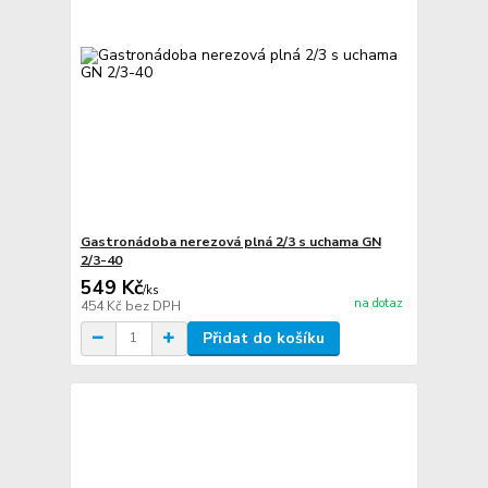
Gastronádoba nerezová plná 2/3 s uchama GN
2/3-40
549 Kč
/
ks
na dotaz
454 Kč
bez DPH
Přidat do košíku