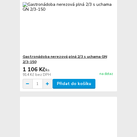
Gastronádoba nerezová plná 2/3 s uchama GN
2/3-150
1 106 Kč
/
ks
na dotaz
914 Kč
bez DPH
Přidat do košíku