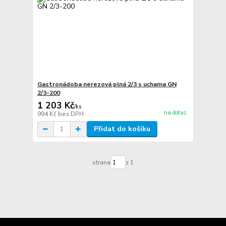
Gastronádoba nerezová plná 2/3 s uchama GN
2/3-200
1 203 Kč
/
ks
na dotaz
994 Kč
bez DPH
Přidat do košíku
strana
z 1