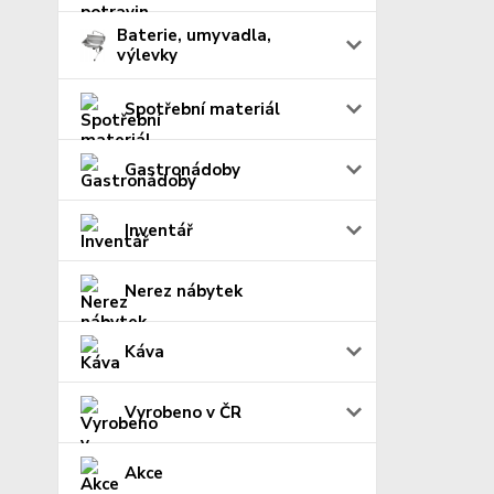
Baterie, umyvadla,
výlevky
Spotřební materiál
Gastronádoby
Inventář
Nerez nábytek
Káva
Vyrobeno v ČR
Akce