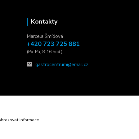
Kontakty
Marcela Šmídová
+420 723 725 881
(Po-Pá, 8-16 hod.)
gastrocentrum@email.cz
obrazovat informace