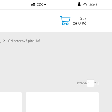
Přihlášení
CZK
0
ks
za
0 Kč
é
GN nerezová plná 1/6
strana
z 1