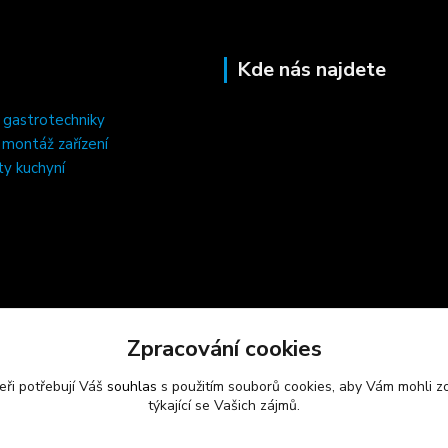
Kde nás najdete
 gastrotechniky
, montáž zařízení
ty kuchyní
Zpracování cookies
eři potřebují Váš
souhlas
s použitím souborů cookies, aby Vám mohli z
týkající se Vašich zájmů.