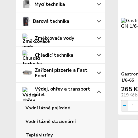
Mycí technika
Barová technika
Změkčovače vody
Chladicí technika
Zařízení pizzerie a Fast
Gastron
Food
1/6-65
265 K
Výdej, ohřev a transport
jídel
219 Kč
b
Vodní lázně pojízdné
Vodní lázně stacionární
Teplé vitríny