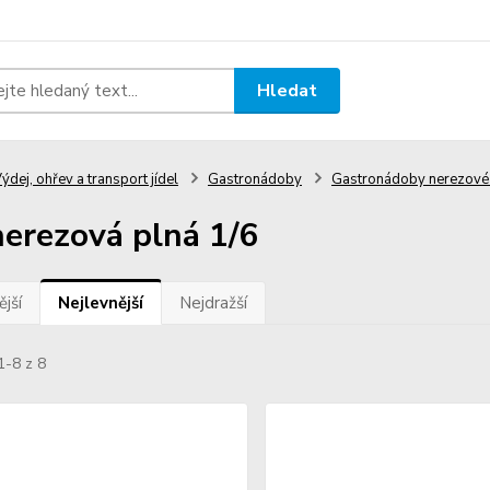
Hledat
ýdej, ohřev a transport jídel
Gastronádoby
Gastronádoby nerezov
erezová plná 1/6
jší
Nejlevnější
Nejdražší
1-8 z 8