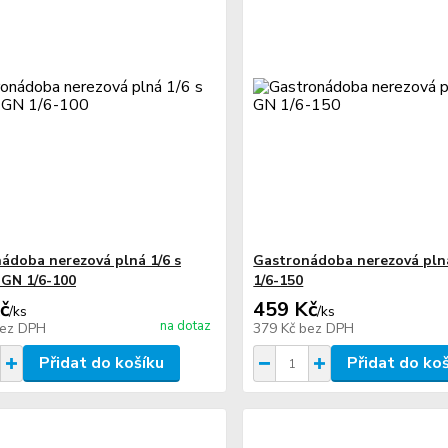
ádoba nerezová plná 1/6 s
Gastronádoba nerezová pln
GN 1/6-100
1/6-150
č
459 Kč
/
ks
/
ks
na dotaz
ez DPH
379 Kč
bez DPH
Přidat do košíku
Přidat do ko