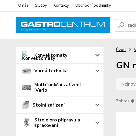
O nás
Služby
Kontakty
Obchodní podmínky
Úvod
V
Konvektomaty
GN n
Varná technika
Nejnově
Multifunkční zařízení
iVario
Zobrazuji 
Stolní zařízení
Stroje pro přípravu a
zpracování