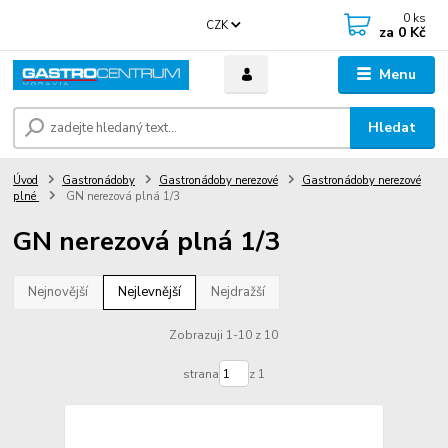
0
ks
CZK
za
0 Kč
Menu
Hledat
Úvod
Gastronádoby
Gastronádoby nerezové
Gastronádoby nerezové
plné
GN nerezová plná 1/3
GN nerezová plná 1/3
Nejnovější
Nejlevnější
Nejdražší
Zobrazuji 1-10 z 10
strana
z 1