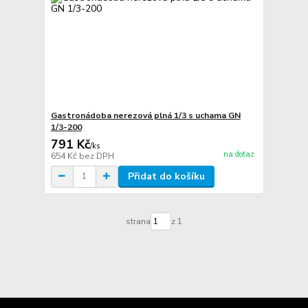
Gastronádoba nerezová plná 1/3 s uchama GN
1/3-200
791 Kč
/
ks
na dotaz
654 Kč
bez DPH
Přidat do košíku
strana
z 1