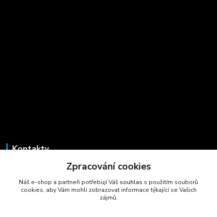
Kontakty
Zpracování cookies
Marcela Šmídová
+420 723 725 881
Náš e-shop a partneři potřebují Váš
souhlas
s použitím souborů
(Po-Pá, 8-16 hod.)
cookies, aby Vám mohli zobrazovat informace týkající se Vašich
zájmů.
gastrocentrum@email.cz