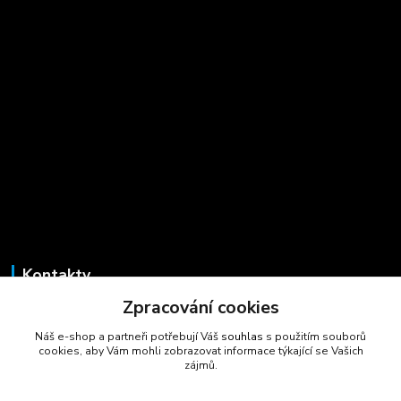
Kontakty
Zpracování cookies
Marcela Šmídová
+420 723 725 881
Náš e-shop a partneři potřebují Váš
souhlas
s použitím souborů
(Po-Pá, 8-16 hod.)
cookies, aby Vám mohli zobrazovat informace týkající se Vašich
zájmů.
gastrocentrum@email.cz