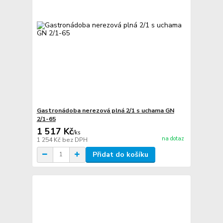
Gastronádoba nerezová plná 2/1 s uchama GN
2/1-65
1 517 Kč
/
ks
na dotaz
1 254 Kč
bez DPH
Přidat do košíku