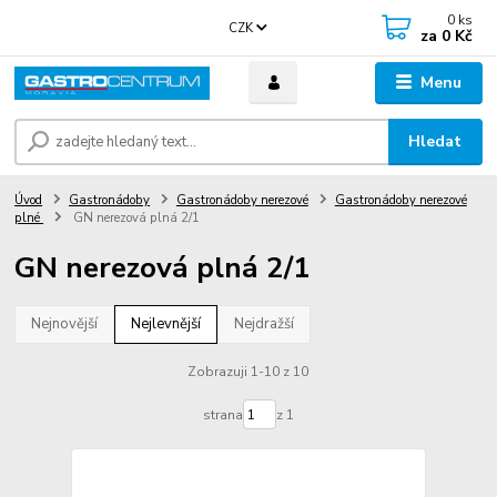
0
ks
CZK
za
0 Kč
Menu
Hledat
Úvod
Gastronádoby
Gastronádoby nerezové
Gastronádoby nerezové
plné
GN nerezová plná 2/1
GN nerezová plná 2/1
Nejnovější
Nejlevnější
Nejdražší
Zobrazuji 1-10 z 10
strana
z 1