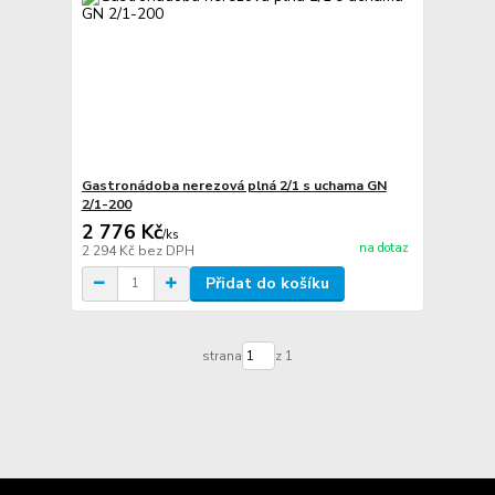
Gastronádoba nerezová plná 2/1 s uchama GN
2/1-200
2 776 Kč
/
ks
na dotaz
2 294 Kč
bez DPH
Přidat do košíku
strana
z 1