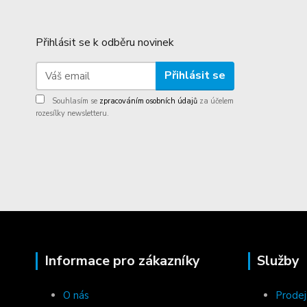
Přihlásit se k odběru novinek
Přihlásit se
Souhlasím se
zpracováním osobních údajů
za účelem
rozesílky newsletteru.
Informace pro zákazníky
Služby
O nás
Prodej