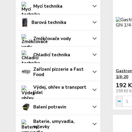
Mycí technika
Barová technika
Změkčovače vody
Chladicí technika
Zařízení pizzerie a Fast
Gastron
Food
1/4-20
192 K
Výdej, ohřev a transport
159 Kč
b
jídel
Balení potravin
Baterie, umyvadla,
výlevky