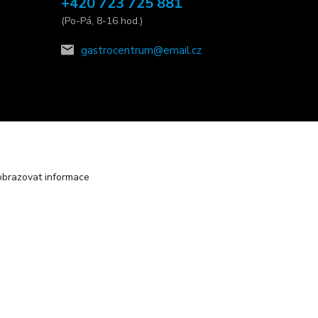
+420 723 725 881
(Po-Pá, 8-16 hod.)
gastrocentrum@email.cz
obrazovat informace