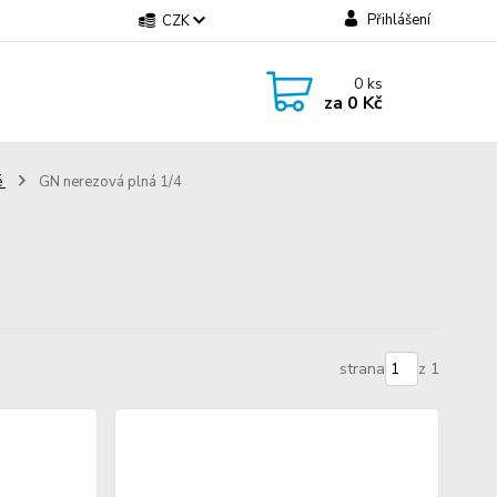
Přihlášení
CZK
0
ks
za
0 Kč
é
GN nerezová plná 1/4
strana
z 1