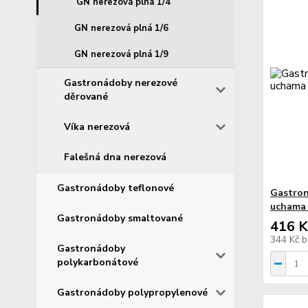
GN nerezová plná 1/4
GN nerezová plná 1/6
GN nerezová plná 1/9
Gastronádoby nerezové
děrované
Víka nerezová
Falešná dna nerezová
Gastronádoby teflonové
Gastron
uchama 
Gastronádoby smaltované
416 K
344 Kč
b
Gastronádoby
polykarbonátové
Gastronádoby polypropylenové