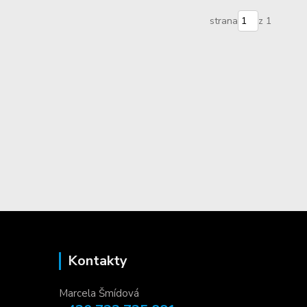
strana
z 1
Kontakty
Marcela Šmídová