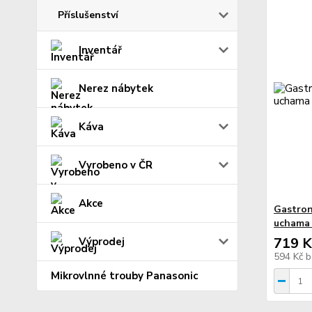
Příslušenství
Inventář
Nerez nábytek
Káva
Vyrobeno v ČR
Akce
Gastron
uchama 
719 K
Výprodej
594 Kč
b
Mikrovlnné trouby Panasonic