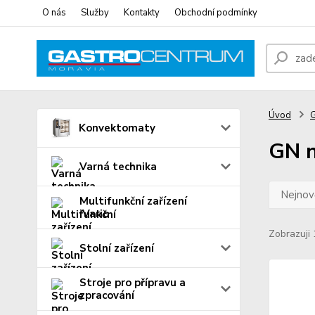
O nás
Služby
Kontakty
Obchodní podmínky
Úvod
Konvektomaty
GN n
Varná technika
Nejnově
Multifunkční zařízení
iVario
Zobrazuji 
Stolní zařízení
Stroje pro přípravu a
zpracování