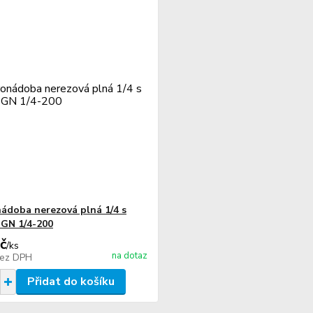
ádoba nerezová plná 1/4 s
GN 1/4-200
č
/
ks
na dotaz
ez DPH
Přidat do košíku