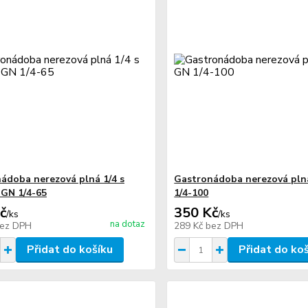
ádoba nerezová plná 1/4 s
Gastronádoba nerezová pln
GN 1/4-65
1/4-100
č
350 Kč
/
ks
/
ks
na dotaz
ez DPH
289 Kč
bez DPH
Přidat do košíku
Přidat do ko