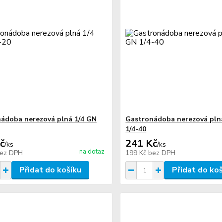
ádoba nerezová plná 1/4 GN
Gastronádoba nerezová pln
1/4-40
č
241 Kč
/
ks
/
ks
na dotaz
ez DPH
199 Kč
bez DPH
Přidat do košíku
Přidat do ko