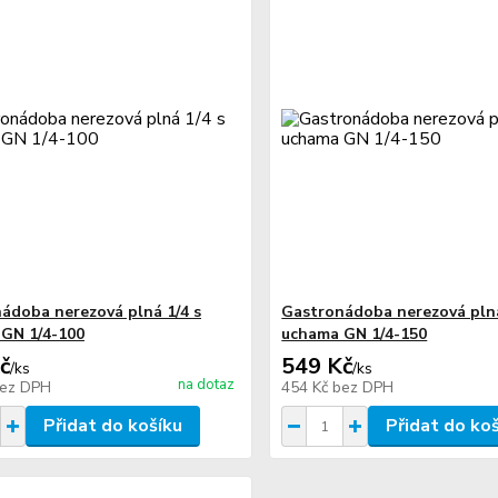
ádoba nerezová plná 1/4 s
Gastronádoba nerezová plná
GN 1/4-100
uchama GN 1/4-150
č
549 Kč
/
ks
/
ks
na dotaz
ez DPH
454 Kč
bez DPH
Přidat do košíku
Přidat do ko