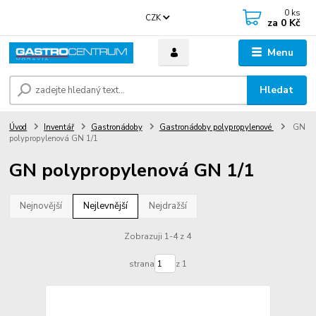
0
ks
CZK
za
0 Kč
Menu
Hledat
Úvod
Inventář
Gastronádoby
Gastronádoby polypropylenové
GN
polypropylenová GN 1/1
GN polypropylenová GN 1/1
Nejnovější
Nejlevnější
Nejdražší
Zobrazuji 1-4 z 4
strana
z 1