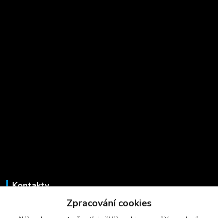
Kontakty
Zpracování cookies
Marcela Šmídová
+420 723 725 881