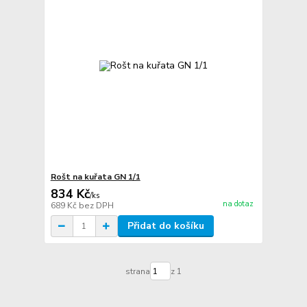
Rošt na kuřata GN 1/1
834 Kč
/
ks
na dotaz
689 Kč
bez DPH
Přidat do košíku
strana
z 1