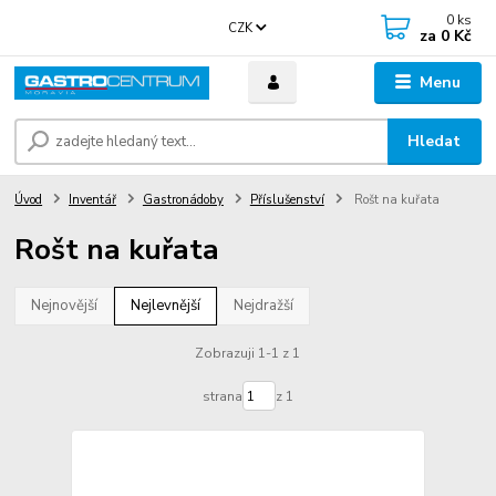
0
ks
CZK
za
0 Kč
Menu
Hledat
Úvod
Inventář
Gastronádoby
Příslušenství
Rošt na kuřata
Rošt na kuřata
Nejnovější
Nejlevnější
Nejdražší
Zobrazuji 1-1 z 1
strana
z 1