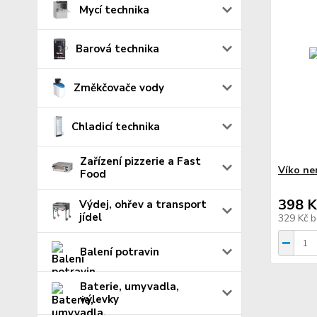
Mycí technika
Barová technika
Změkčovače vody
Chladicí technika
Zařízení pizzerie a Fast
Víko ne
Food
398 K
Výdej, ohřev a transport
jídel
329 Kč
b
Balení potravin
Baterie, umyvadla,
výlevky