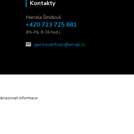
Kontakty
Marcela Šmídová
+420 723 725 881
(Po-Pá, 8-16 hod.)
gastrocentrum@email.cz
obrazovat informace