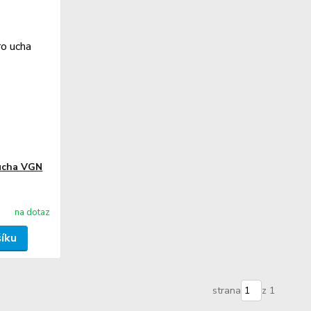
 ucha VGN
na dotaz
šíku
strana
z 1