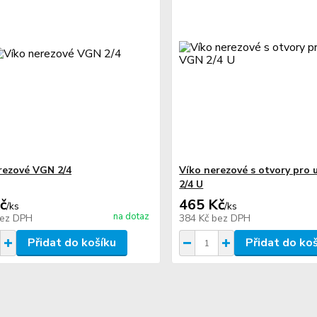
rezové VGN 2/4
Víko nerezové s otvory pro
2/4 U
č
465 Kč
/
ks
/
ks
na dotaz
ez DPH
384 Kč
bez DPH
Přidat do košíku
Přidat do ko