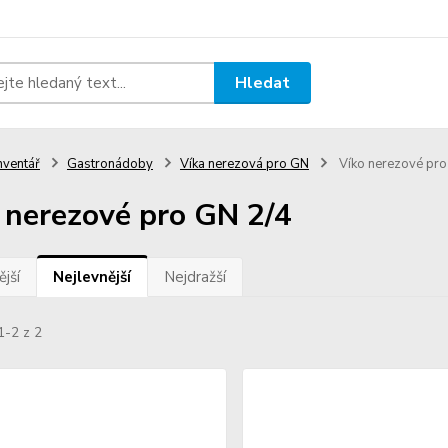
Hledat
nventář
Gastronádoby
Víka nerezová pro GN
Víko nerezové pro
 nerezové pro GN 2/4
jší
Nejlevnější
Nejdražší
1-2 z 2