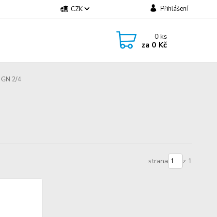
Přihlášení
CZK
0
ks
za
0 Kč
 GN 2/4
strana
z 1