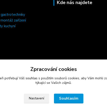
Kde nás najdete
 gastrotechniky
, montáž zařízení
ty kuchyní
Zpracování cookies
eři potřebují Váš
souhlas
s použitím souborů cookies, aby Vám mohli z
týkající se Vašich zájmů.
Souhlasím
Nastavení