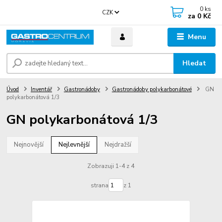
0
ks
CZK
za
0 Kč
Menu
Hledat
Úvod
Inventář
Gastronádoby
Gastronádoby polykarbonátové
GN
polykarbonátová 1/3
GN polykarbonátová 1/3
Nejnovější
Nejlevnější
Nejdražší
Zobrazuji 1-4 z 4
strana
z 1