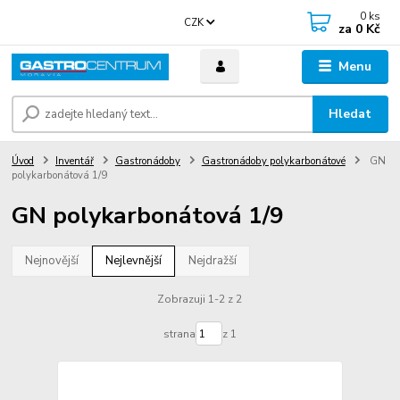
0
ks
CZK
za
0 Kč
Menu
Hledat
Úvod
Inventář
Gastronádoby
Gastronádoby polykarbonátové
GN
polykarbonátová 1/9
GN polykarbonátová 1/9
Nejnovější
Nejlevnější
Nejdražší
Zobrazuji 1-2 z 2
strana
z 1