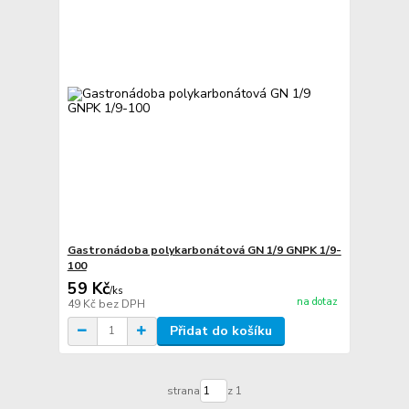
Gastronádoba polykarbonátová GN 1/9 GNPK 1/9-
100
59 Kč
/
ks
na dotaz
49 Kč
bez DPH
Přidat do košíku
strana
z 1