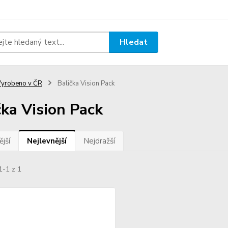
Hledat
yrobeno v ČR
Balička Vision Pack
čka Vision Pack
jší
Nejlevnější
Nejdražší
1-1 z 1