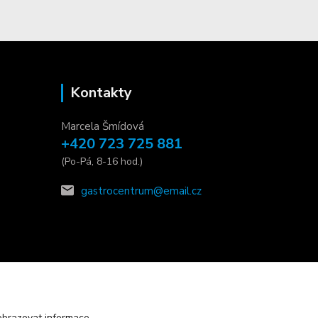
Kontakty
Marcela Šmídová
+420 723 725 881
(Po-Pá, 8-16 hod.)
gastrocentrum@email.cz
obrazovat informace