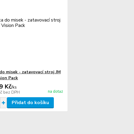
do misek - zatavovací stroj JM
sion Pack
9 Kč
/
ks
na dotaz
Kč
bez DPH
Přidat do košíku