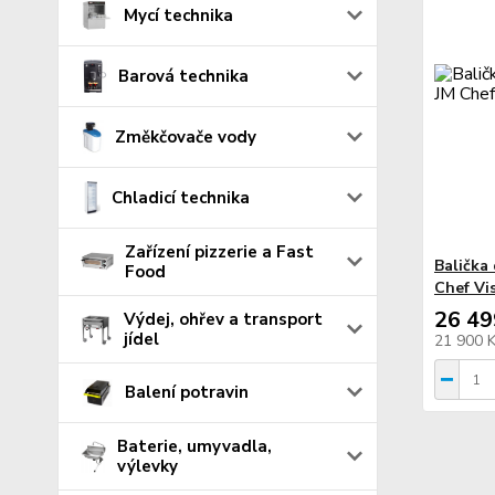
Mycí technika
Barová technika
Změkčovače vody
Chladicí technika
Zařízení pizzerie a Fast
Balička 
Food
Chef Vi
26 49
Výdej, ohřev a transport
jídel
21 900 
Balení potravin
Baterie, umyvadla,
výlevky