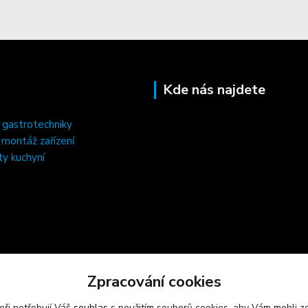
Kde nás najdete
 gastrotechniky
, montáž zařízení
ty kuchyní
Zpracování cookies
eři potřebují Váš
souhlas
s použitím souborů cookies, aby Vám mohli z