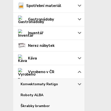
Spotřební materiál
Gastronádoby
Inventář
Nerez nábytek
Káva
Vyrobeno v ČR
Konvektomaty Retigo
Roboty ALBA
Škrabky brambor