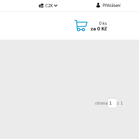
Přihlášení
CZK
0
ks
za
0 Kč
strana
z 1