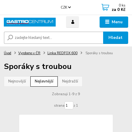
0
ks
CZK
za
0 Kč
Menu
Hledat
Úvod
Vyrobeno v ČR
Linka REDFOX 600
Sporáky s troubou
Sporáky s troubou
Nejnovější
Nejlevnější
Nejdražší
Zobrazuji 1-9 z 9
strana
z 1