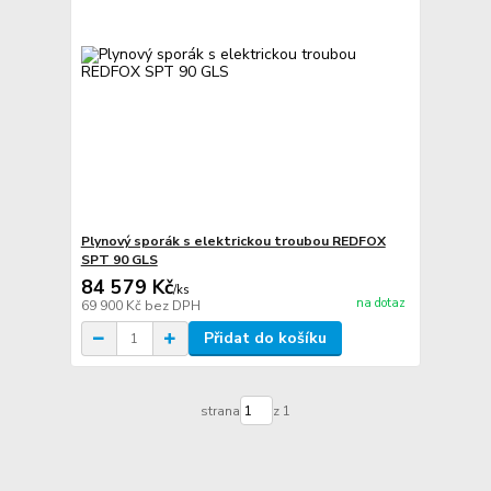
Plynový sporák s elektrickou troubou REDFOX
SPT 90 GLS
84 579 Kč
/
ks
na dotaz
69 900 Kč
bez DPH
Přidat do košíku
strana
z 1