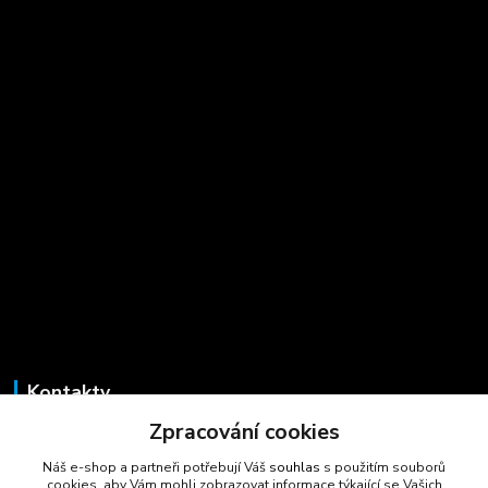
Kontakty
Zpracování cookies
Marcela Šmídová
+420 723 725 881
Náš e-shop a partneři potřebují Váš
souhlas
s použitím souborů
(Po-Pá, 8-16 hod.)
cookies, aby Vám mohli zobrazovat informace týkající se Vašich