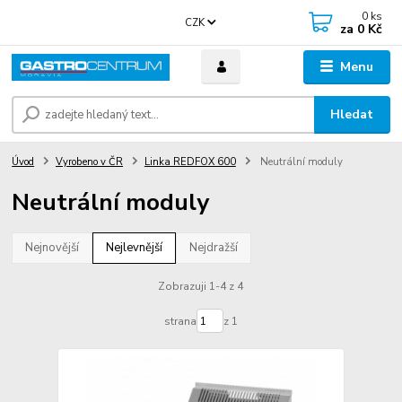
0
ks
CZK
za
0 Kč
Menu
Hledat
Úvod
Vyrobeno v ČR
Linka REDFOX 600
Neutrální moduly
Neutrální moduly
Nejnovější
Nejlevnější
Nejdražší
Zobrazuji 1-4 z 4
strana
z 1