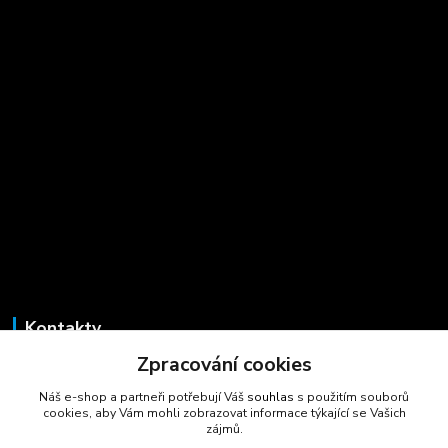
Kontakty
Zpracování cookies
Marcela Šmídová
+420 723 725 881
Náš e-shop a partneři potřebují Váš
souhlas
s použitím souborů
(Po-Pá, 8-16 hod.)
cookies, aby Vám mohli zobrazovat informace týkající se Vašich
zájmů.
gastrocentrum@email.cz