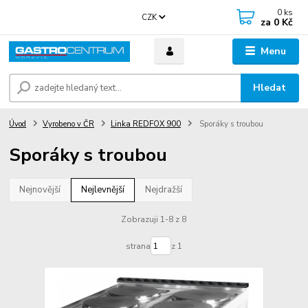
0
ks
CZK
za
0 Kč
Menu
Hledat
Úvod
Vyrobeno v ČR
Linka REDFOX 900
Sporáky s troubou
Sporáky s troubou
Nejnovější
Nejlevnější
Nejdražší
Zobrazuji 1-8 z 8
strana
z 1