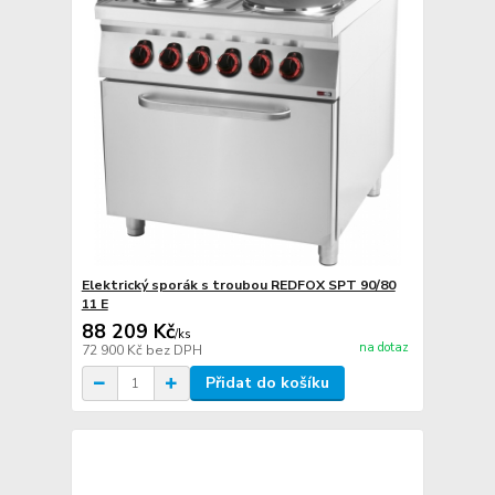
Elektrický sporák s troubou REDFOX SPT 90/80
11 E
88 209 Kč
/
ks
na dotaz
72 900 Kč
bez DPH
Přidat do košíku