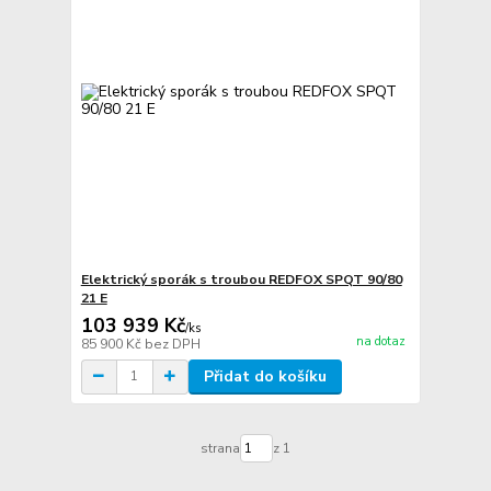
Elektrický sporák s troubou REDFOX SPQT 90/80
21 E
103 939 Kč
/
ks
na dotaz
85 900 Kč
bez DPH
Přidat do košíku
strana
z 1