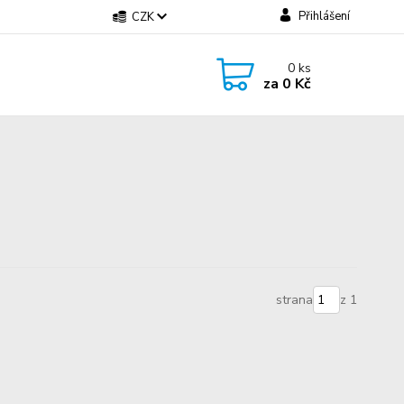
Přihlášení
CZK
0
ks
za
0 Kč
strana
z 1