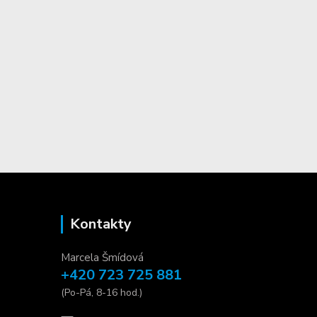
Kontakty
Marcela Šmídová
+420 723 725 881
(Po-Pá, 8-16 hod.)