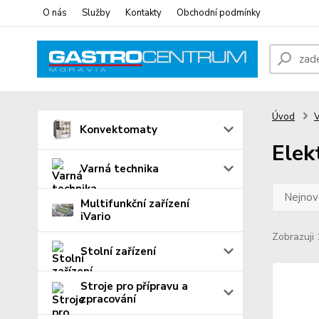
O nás
Služby
Kontakty
Obchodní podmínky
Úvod
V
Konvektomaty
Elek
Varná technika
Nejnově
Multifunkční zařízení
iVario
Zobrazuji 
Stolní zařízení
Stroje pro přípravu a
zpracování