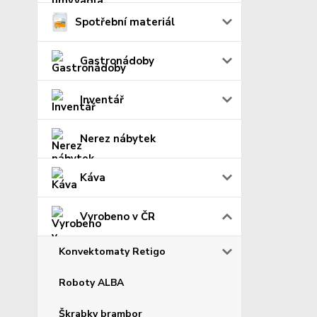
Spotřební materiál
Gastronádoby
Inventář
Nerez nábytek
Káva
Vyrobeno v ČR
Konvektomaty Retigo
Roboty ALBA
Škrabky brambor