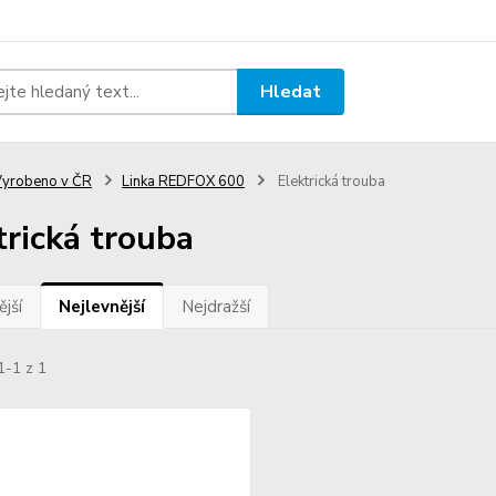
Hledat
yrobeno v ČR
Linka REDFOX 600
Elektrická trouba
trická trouba
jší
Nejlevnější
Nejdražší
1-1 z 1