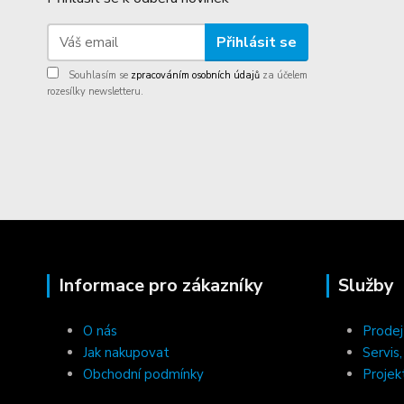
Přihlásit se
Souhlasím se
zpracováním osobních údajů
za účelem
rozesílky newsletteru.
Informace pro zákazníky
Služby
O nás
Prodej
Jak nakupovat
Servis
Obchodní podmínky
Projek