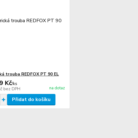
cká trouba REDFOX PT 90 EL
9 Kč
/
ks
na dotaz
Kč
bez DPH
Přidat do košíku