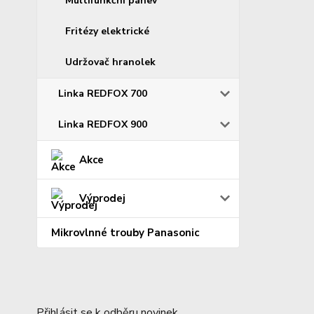
Multifunkční pánev
Fritézy elektrické
Udržovač hranolek
Linka REDFOX 700
Linka REDFOX 900
Akce
Výprodej
Mikrovlnné trouby Panasonic
Přihlásit se k odběru novinek