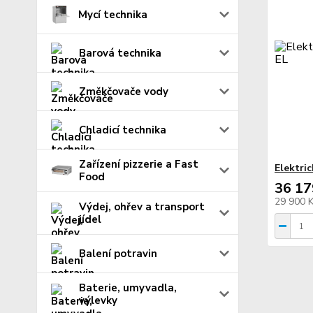
Mycí technika
Barová technika
Změkčovače vody
Chladicí technika
Zařízení pizzerie a Fast
Elektri
Food
36 17
29 900 
Výdej, ohřev a transport
jídel
Balení potravin
Baterie, umyvadla,
výlevky