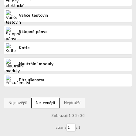
Vařiče těstovin
Sklopné pánve
Kotle
Neutrální moduly
Příslušenství
Nejnovější
Nejlevnější
Nejdražší
Zobrazuji 1-36 z 36
strana
z 1