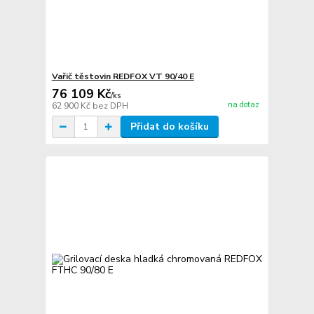
Vařič těstovin REDFOX VT 90/40 E
76 109 Kč
/
ks
na dotaz
62 900 Kč
bez DPH
Přidat do košíku