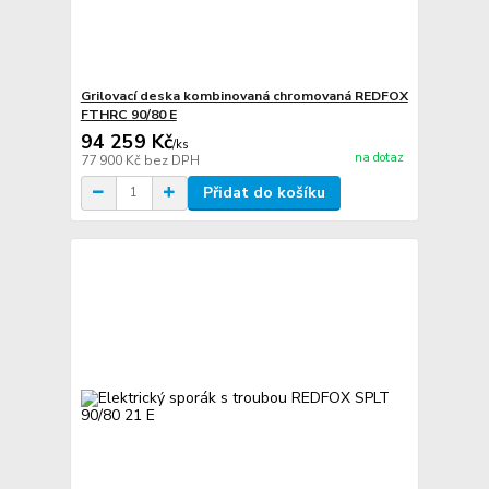
Grilovací deska kombinovaná chromovaná REDFOX
FTHRC 90/80 E
94 259 Kč
/
ks
na dotaz
77 900 Kč
bez DPH
Přidat do košíku