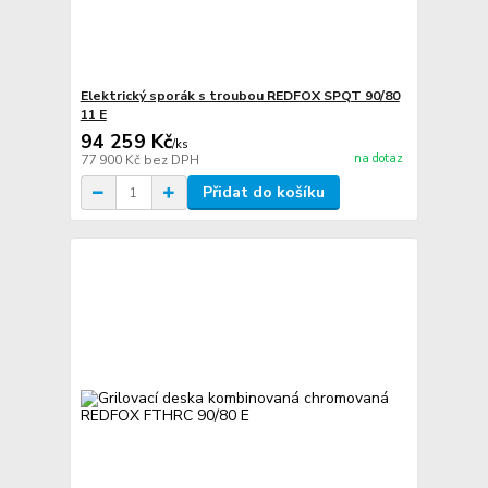
Elektrický sporák s troubou REDFOX SPQT 90/80
11 E
94 259 Kč
/
ks
na dotaz
77 900 Kč
bez DPH
Přidat do košíku