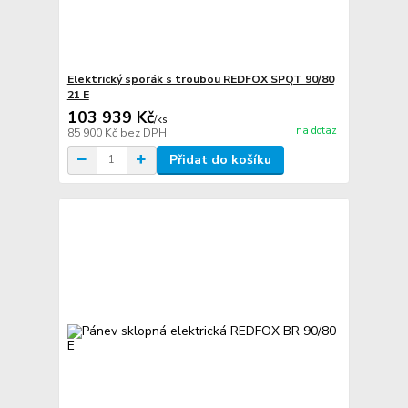
Elektrický sporák s troubou REDFOX SPQT 90/80
21 E
103 939 Kč
/
ks
na dotaz
85 900 Kč
bez DPH
Přidat do košíku