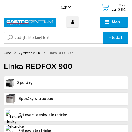
0
ks
CZK
za
0 Kč
Menu
Hledat
Úvod
Vyrobeno v ČR
Linka REDFOX 900
Linka REDFOX 900
Sporáky
Sporáky s troubou
Grilovací desky elektrické
Fritézy elektrické